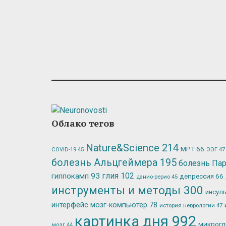
Облако тегов
Nature&Science
214
МРТ
66
ЭЭГ
47
COVID-19
45
болезнь Альцгеймера
195
болезнь Па
глия
102
гиппокамп
93
депрессия
66
данио-рерио
45
инструменты и методы
300
инсул
интерфейс мозг-компьютер
78
история неврологии
47
картинка дня
992
микрог
мозг
44