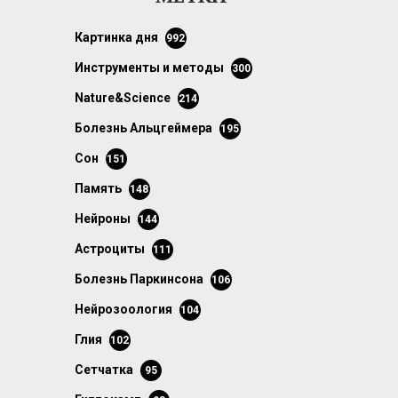
картинка дня
992
инструменты и методы
300
Nature&Science
214
болезнь Альцгеймера
195
сон
151
память
148
нейроны
144
астроциты
111
болезнь Паркинсона
106
нейрозоология
104
глия
102
сетчатка
95