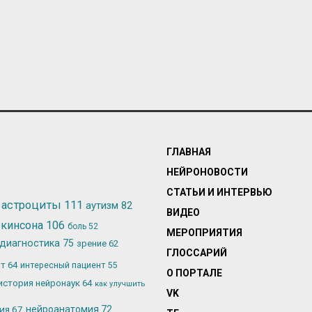
ГЛАВНАЯ
НЕЙРОНОВОСТИ
СТАТЬИ И ИНТЕРВЬЮ
астроциты
111
аутизм
82
ВИДЕО
ркинсона
106
боль
52
МЕРОПРИЯТИЯ
диагностика
75
зрение
62
ГЛОССАРИЙ
ьт
64
интересный пациент
55
О ПОРТАЛЕ
история нейронаук
64
как улучшить
VK
лия
67
нейроанатомия
72