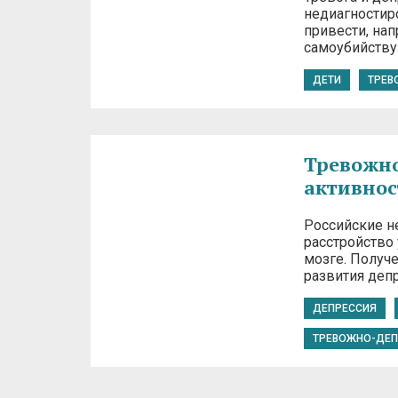
недиагностир
привести, на
самоубийству
ДЕТИ
ТРЕВ
Тревожно
активнос
Российские н
расстройство
мозге. Получ
развития деп
ДЕПРЕССИЯ
ТРЕВОЖНО-ДЕП