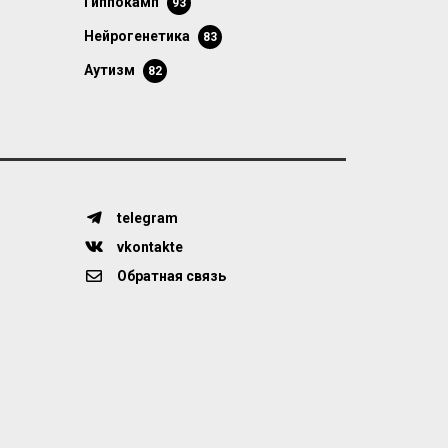
гиппокамп
93
нейрогенетика
83
аутизм
82
telegram
vkontakte
Обратная связь