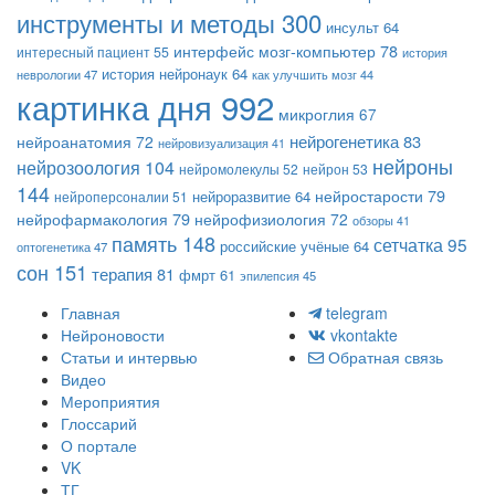
инструменты и методы
300
инсульт
64
интерфейс мозг-компьютер
78
интересный пациент
55
история
история нейронаук
64
неврологии
47
как улучшить мозг
44
картинка дня
992
микроглия
67
нейрогенетика
83
нейроанатомия
72
нейровизуализация
41
нейроны
нейрозоология
104
нейромолекулы
52
нейрон
53
144
нейростарости
79
нейроразвитие
64
нейроперсоналии
51
нейрофармакология
79
нейрофизиология
72
обзоры
41
память
148
сетчатка
95
российские учёные
64
оптогенетика
47
сон
151
терапия
81
фмрт
61
эпилепсия
45
Главная
telegram
Нейроновости
vkontakte
Статьи и интервью
Обратная связь
Видео
Мероприятия
Глоссарий
О портале
VK
ТГ