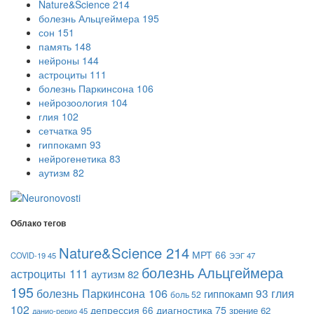
Nature&Science
214
болезнь Альцгеймера
195
сон
151
память
148
нейроны
144
астроциты
111
болезнь Паркинсона
106
нейрозоология
104
глия
102
сетчатка
95
гиппокамп
93
нейрогенетика
83
аутизм
82
Облако тегов
Nature&Science
214
МРТ
66
COVID-19
45
ЭЭГ
47
болезнь Альцгеймера
астроциты
111
аутизм
82
195
болезнь Паркинсона
106
гиппокамп
93
глия
боль
52
102
диагностика
75
депрессия
66
зрение
62
данио-рерио
45