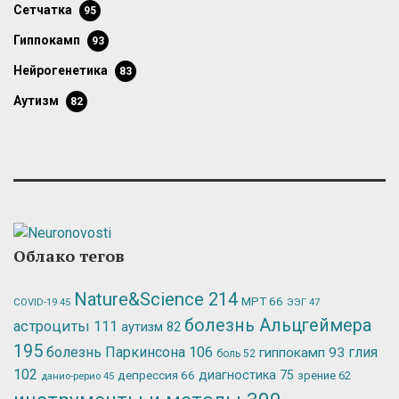
сетчатка
95
гиппокамп
93
нейрогенетика
83
аутизм
82
Облако тегов
Nature&Science
214
МРТ
66
ЭЭГ
47
COVID-19
45
болезнь Альцгеймера
астроциты
111
аутизм
82
195
болезнь Паркинсона
106
глия
гиппокамп
93
боль
52
102
депрессия
66
диагностика
75
зрение
62
данио-рерио
45