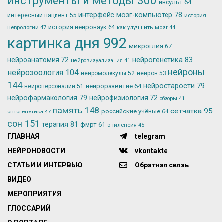
инструменты и методы
300
инсульт
64
интерфейс мозг-компьютер
78
интересный пациент
55
история
история нейронаук
64
неврологии
47
как улучшить мозг
44
картинка дня
992
микроглия
67
нейрогенетика
83
нейроанатомия
72
нейровизуализация
41
нейроны
нейрозоология
104
нейромолекулы
52
нейрон
53
144
нейростарости
79
нейроразвитие
64
нейроперсоналии
51
нейрофармакология
79
нейрофизиология
72
обзоры
41
память
148
сетчатка
95
российские учёные
64
оптогенетика
47
сон
151
терапия
81
фмрт
61
эпилепсия
45
ГЛАВНАЯ
telegram
НЕЙРОНОВОСТИ
vkontakte
СТАТЬИ И ИНТЕРВЬЮ
Обратная связь
ВИДЕО
МЕРОПРИЯТИЯ
ГЛОССАРИЙ