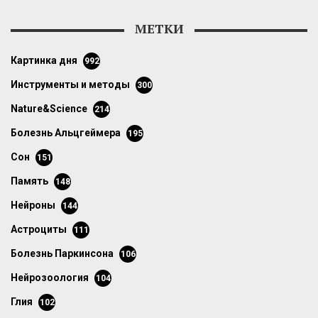
МЕТКИ
картинка дня
992
инструменты и методы
300
Nature&Science
214
болезнь Альцгеймера
195
сон
151
память
148
нейроны
144
астроциты
111
болезнь Паркинсона
106
нейрозоология
104
глия
102