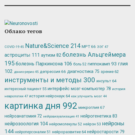
Облако тегов
Nature&Science
214
МРТ
66
ЭЭГ
47
COVID-19
45
болезнь Альцгеймера
астроциты
111
аутизм
82
195
болезнь Паркинсона
106
глия
гиппокамп
93
боль
52
102
депрессия
66
диагностика
75
зрение
62
данио-рерио
45
инструменты и методы
300
инсульт
64
интерфейс мозг-компьютер
78
интересный пациент
55
история
история нейронаук
64
неврологии
47
как улучшить мозг
44
картинка дня
992
микроглия
67
нейрогенетика
83
нейроанатомия
72
нейровизуализация
41
нейроны
нейрозоология
104
нейромолекулы
52
нейрон
53
144
нейростарости
79
нейроразвитие
64
нейроперсоналии
51