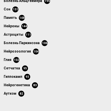
болезнь Альцгеймера
195
сон
151
память
148
нейроны
144
астроциты
111
болезнь Паркинсона
106
нейрозоология
104
глия
102
сетчатка
95
гиппокамп
93
нейрогенетика
83
аутизм
82