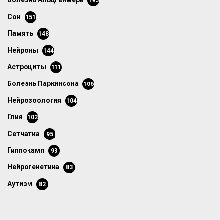
болезнь Альцгеймера
195
сон
151
память
148
нейроны
144
астроциты
111
болезнь Паркинсона
106
нейрозоология
104
глия
102
сетчатка
95
гиппокамп
93
нейрогенетика
83
аутизм
82