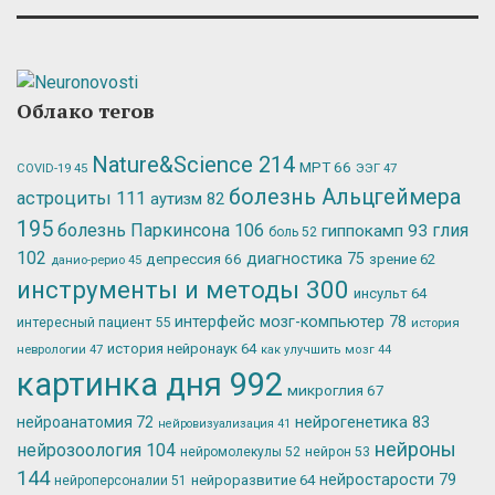
Облако тегов
Nature&Science
214
МРТ
66
ЭЭГ
47
COVID-19
45
болезнь Альцгеймера
астроциты
111
аутизм
82
195
болезнь Паркинсона
106
глия
гиппокамп
93
боль
52
102
депрессия
66
диагностика
75
зрение
62
данио-рерио
45
инструменты и методы
300
инсульт
64
интерфейс мозг-компьютер
78
интересный пациент
55
история
история нейронаук
64
неврологии
47
как улучшить мозг
44
картинка дня
992
микроглия
67
нейрогенетика
83
нейроанатомия
72
нейровизуализация
41
нейроны
нейрозоология
104
нейромолекулы
52
нейрон
53
144
нейростарости
79
нейроразвитие
64
нейроперсоналии
51