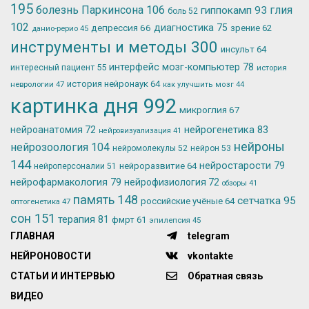
195
болезнь Паркинсона
106
глия
гиппокамп
93
боль
52
102
депрессия
66
диагностика
75
зрение
62
данио-рерио
45
инструменты и методы
300
инсульт
64
интерфейс мозг-компьютер
78
интересный пациент
55
история
история нейронаук
64
неврологии
47
как улучшить мозг
44
картинка дня
992
микроглия
67
нейрогенетика
83
нейроанатомия
72
нейровизуализация
41
нейроны
нейрозоология
104
нейромолекулы
52
нейрон
53
144
нейростарости
79
нейроразвитие
64
нейроперсоналии
51
нейрофармакология
79
нейрофизиология
72
обзоры
41
память
148
сетчатка
95
российские учёные
64
оптогенетика
47
сон
151
терапия
81
фмрт
61
эпилепсия
45
ГЛАВНАЯ
telegram
НЕЙРОНОВОСТИ
vkontakte
СТАТЬИ И ИНТЕРВЬЮ
Обратная связь
ВИДЕО