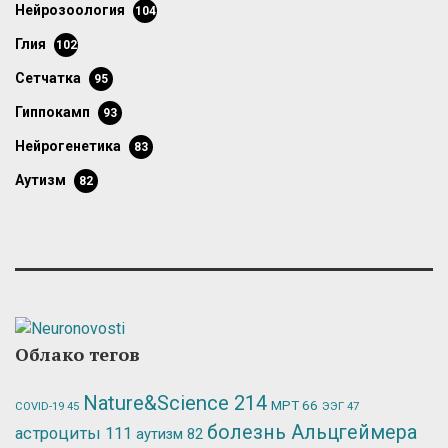
нейрозоология
104
глия
102
сетчатка
95
гиппокамп
93
нейрогенетика
83
аутизм
82
Облако тегов
Nature&Science
214
МРТ
66
ЭЭГ
47
COVID-19
45
болезнь Альцгеймера
астроциты
111
аутизм
82