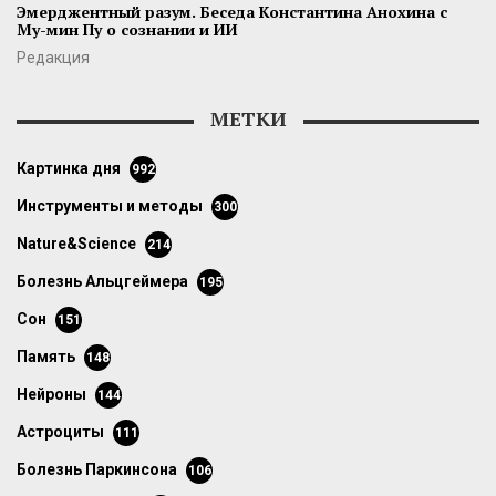
Эмерджентный разум. Беседа Константина Анохина с
Му-мин Пу о сознании и ИИ
Редакция
МЕТКИ
картинка дня
992
инструменты и методы
300
Nature&Science
214
болезнь Альцгеймера
195
сон
151
память
148
нейроны
144
астроциты
111
болезнь Паркинсона
106