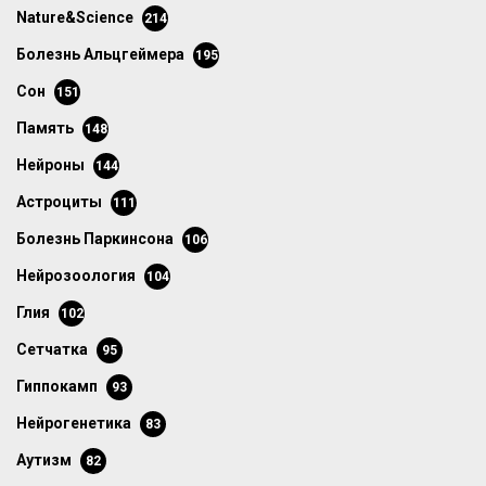
Nature&Science
214
болезнь Альцгеймера
195
сон
151
память
148
нейроны
144
астроциты
111
болезнь Паркинсона
106
нейрозоология
104
глия
102
сетчатка
95
гиппокамп
93
нейрогенетика
83
аутизм
82