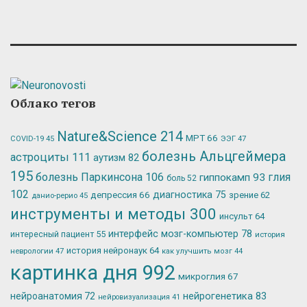
Облако тегов
Nature&Science
214
МРТ
66
ЭЭГ
47
COVID-19
45
болезнь Альцгеймера
астроциты
111
аутизм
82
195
болезнь Паркинсона
106
глия
гиппокамп
93
боль
52
102
депрессия
66
диагностика
75
зрение
62
данио-рерио
45
инструменты и методы
300
инсульт
64
интерфейс мозг-компьютер
78
интересный пациент
55
история
история нейронаук
64
неврологии
47
как улучшить мозг
44
картинка дня
992
микроглия
67
нейрогенетика
83
нейроанатомия
72
нейровизуализация
41