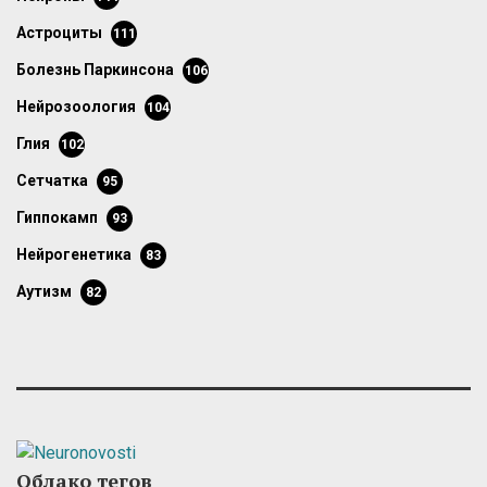
астроциты
111
болезнь Паркинсона
106
нейрозоология
104
глия
102
сетчатка
95
гиппокамп
93
нейрогенетика
83
аутизм
82
Облако тегов