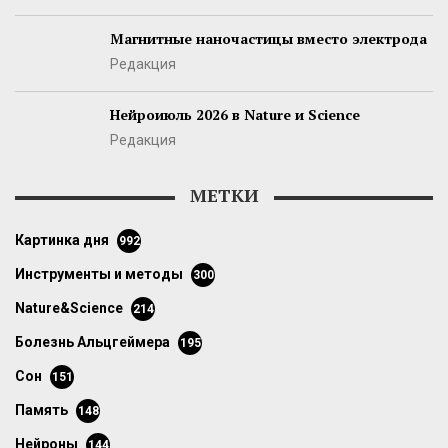
Магнитные наночастицы вместо электрода
Редакция
Нейроиюль 2026 в Nature и Science
Редакция
МЕТКИ
картинка дня
992
инструменты и методы
300
Nature&Science
214
болезнь Альцгеймера
195
сон
151
память
148
нейроны
144