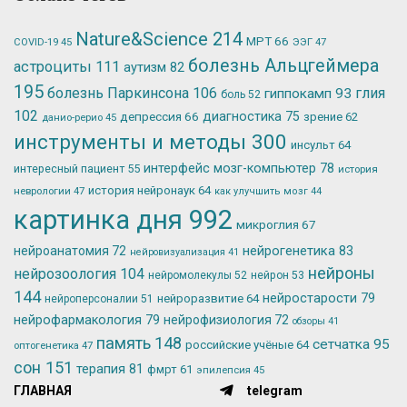
Nature&Science
214
МРТ
66
ЭЭГ
47
COVID-19
45
болезнь Альцгеймера
астроциты
111
аутизм
82
195
болезнь Паркинсона
106
глия
гиппокамп
93
боль
52
102
депрессия
66
диагностика
75
зрение
62
данио-рерио
45
инструменты и методы
300
инсульт
64
интерфейс мозг-компьютер
78
интересный пациент
55
история
история нейронаук
64
неврологии
47
как улучшить мозг
44
картинка дня
992
микроглия
67
нейрогенетика
83
нейроанатомия
72
нейровизуализация
41
нейроны
нейрозоология
104
нейромолекулы
52
нейрон
53
144
нейростарости
79
нейроразвитие
64
нейроперсоналии
51
нейрофармакология
79
нейрофизиология
72
обзоры
41
память
148
сетчатка
95
российские учёные
64
оптогенетика
47
сон
151
терапия
81
фмрт
61
эпилепсия
45
ГЛАВНАЯ
telegram