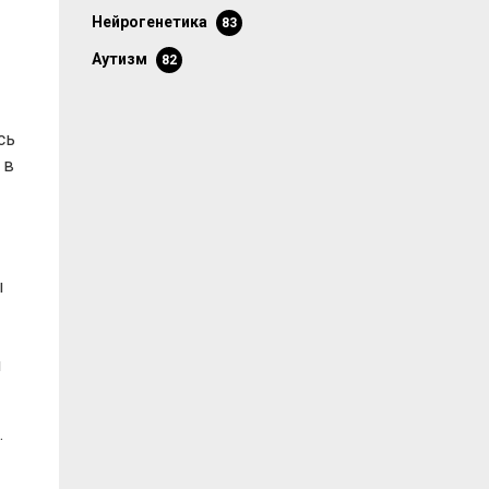
нейрогенетика
83
аутизм
82
сь
 в
ы
й
.