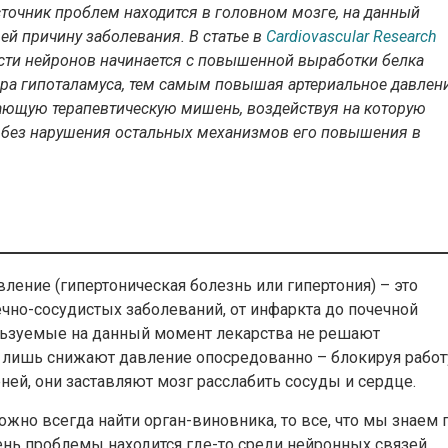
сточник проблем находится в головном мозге, на данный
й причину заболевания. В статье в
Cardiovascular Research
ости нейронов начинается с повышенной выработки белка
дра гипоталамуса, тем самым повышая артериальное давлени
ющую терапевтическую мишень, воздействуя на которую
 без нарушения остальных механизмов его повышения в
ение (гипертоническая болезнь или гипертония) – это
ечно-сосудистых заболеваний, от инфаркта до почечной
ользуемые на данный момент лекарства не решают
и лишь снижают давление опосредованно – блокируя работ
ей, они заставляют мозг расслабить сосуды и сердце.
ожно всегда найти орган-виновника, то все, что мы знаем 
рень проблемы находится где-то среди нейронных связей.