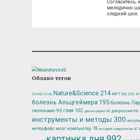
Согласитесь, 
мелодично ши
сладкий шок.
Облако тегов
Nature&Science
214
МРТ
66
ЭЭГ
47
COVID-19
45
болезнь Альцгеймера
195
болезнь Па
глия
102
гиппокамп
93
депрессия
66
данио-рерио
45
инструменты и методы
300
инсул
интерфейс мозг-компьютер
78
история неврологии
47
картинка дня
992