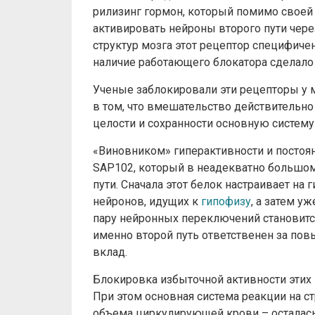
рилизинг гормон, который помимо своей
активировать нейроны второго пути чер
структур мозга этот рецептор специфичен
наличие работающего блокатора сделало
Ученые заблокировали эти рецепторы у 
в том, что вмешательство действительно 
целости и сохранности основную систему
«Виновником» гиперактивности и постоя
SAP102, который в неадекватно большом
пути. Сначала этот белок настраивает н
нейронов, идущих к
гипофизу
, а затем у
пару нейронных переключений становится
именно второй путь ответственен за пов
вклад.
Блокировка избыточной активности этих
При этом основная система реакции на с
объема циркулирующей крови – осталась