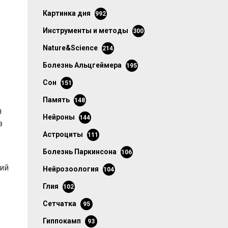
картинка дня
992
инструменты и методы
300
Nature&Science
214
болезнь Альцгеймера
195
сон
151
память
148
я
нейроны
144
з
астроциты
111
болезнь Паркинсона
106
ний
нейрозоология
104
глия
102
сетчатка
95
гиппокамп
93