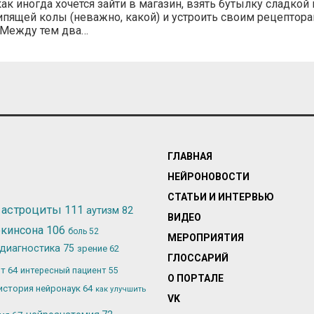
как иногда хочется зайти в магазин, взять бутылку сладкой 
пящей колы (неважно, какой) и устроить своим рецептор
 Между тем два…
ГЛАВНАЯ
НЕЙРОНОВОСТИ
СТАТЬИ И ИНТЕРВЬЮ
астроциты
111
аутизм
82
ВИДЕО
ркинсона
106
боль
52
МЕРОПРИЯТИЯ
диагностика
75
зрение
62
ГЛОССАРИЙ
ьт
64
интересный пациент
55
О ПОРТАЛЕ
история нейронаук
64
как улучшить
VK