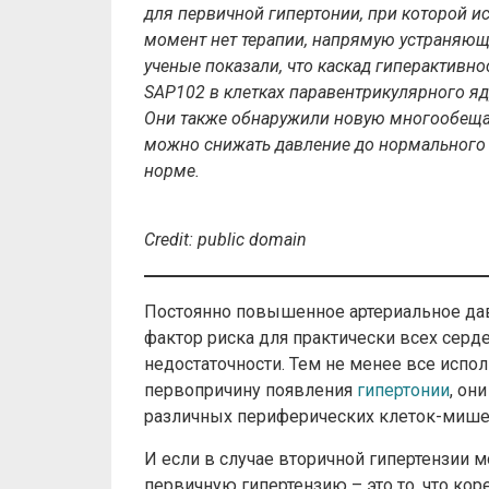
для первичной гипертонии, при которой и
момент нет терапии, напрямую устраняюще
ученые показали, что каскад гиперактивн
SAP102 в клетках паравентрикулярного я
Они также обнаружили новую многообеща
можно снижать давление до нормального
норме.
Credit: public domain
Постоянно повышенное артериальное давл
фактор риска для практически всех серд
недостаточности. Тем не менее все исп
первопричину появления
гипертонии
, он
различных периферических клеток-мишен
И если в случае вторичной гипертензии м
первичную гипертензию – это то, что ко