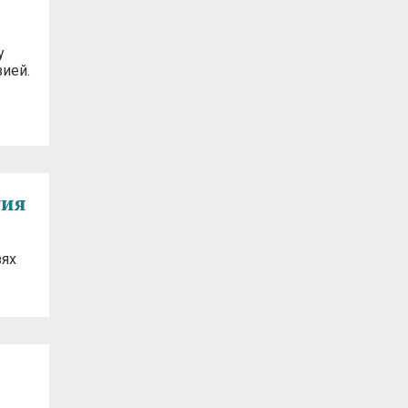
у
ией.
тия
зях