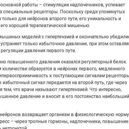
 основной работы – стимуляции надпочечников, успевает
ез специальные рецепторы. Поскольку среди упомянутых
 только для нейронов второго пути, его уникальность и
 его хорошей терапевтической мишенью.
мышиных моделей с гипертензией и окончательно убедили
устраняет только избыточное давление, при этом оставляя
 регуляции давления первого пути.
нно повышенного давления оказался регуляторный белок
 количестве образуется в нейронах первого, медленного
а гипервосприимчивость к поступающим сигналам рецептор
же избыточный сигнал передается на второй путь, где через
 тем, что врачи называют гипертензией. Что интересно,
ышенное давление и вносит в его постоянство наибольши
 нейронов возвращает организм в физиологическую норму
тресс – через тропные гормоны, надпочечники, повышение
 нетронутой.