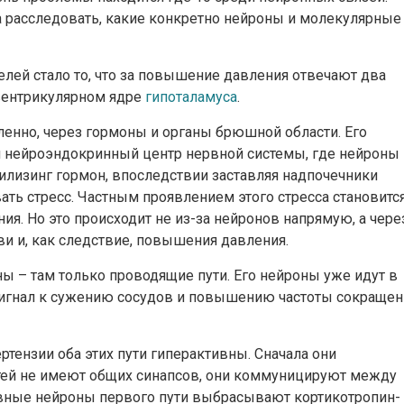
расследовать, какие конкретно нейроны и молекулярные
елей стало то, что за повышение давления отвечают два
авентрикулярном ядре
гипоталамуса
.
енно, через гормоны и органы брюшной области. Его
й нейроэндокринный центр нервной системы, где нейроны
лизинг гормон, впоследствии заставляя надпочечники
ать стресс. Частным проявлением этого стресса становитс
я. Но это происходит не из-за нейронов напрямую, а чере
 и, как следствие, повышения давления.
ы – там только проводящие пути. Его нейроны уже идут в
 сигнал к сужению сосудов и повышению частоты сокраще
ртензии оба этих пути гиперактивны. Сначала они
утей не имеют общих синапсов, они коммуницируют между
ивные нейроны первого пути выбрасывают кортикотропин-