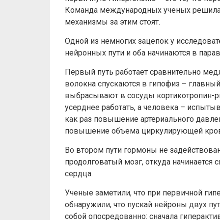
Команда международных ученых решила 
механизмы за этим стоят.
Одной из немногих зацепок у исследоват
нейронных пути и оба начинаются в пар
Первый путь работает сравнительно медл
волокна спускаются в гипофиз – главны
выбрасывают в сосуды кортикотропин-ри
усерднее работать, а человека – испытыв
как раз повышение артериального давлени
повышение объема циркулирующей крови
Во втором пути гормоны не задействован
продолговатый мозг, откуда начинается
сердца.
Ученые заметили, что при первичной гипе
обнаружили, что пускай нейроны двух п
собой опосредованно: сначала гиперакт