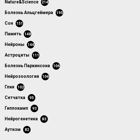
Nature&Science
214
болезнь Альцгеймера
195
сон
151
память
148
нейроны
144
астроциты
111
болезнь Паркинсона
106
нейрозоология
104
глия
102
сетчатка
95
гиппокамп
93
нейрогенетика
83
аутизм
82