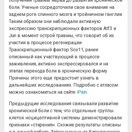
получения травмы нерва до развития хронической
боли. Ученые сосредоточили свое внимание на
заднем роге спинного мозга и тройничном ганглии.
Таким образом они наблюдали активную
экспрессию транскрипционных факторов Atf3 и
Jun в момент острой травмы, что говорит об их
участии в процессе регенерации.
Транскрипционный фактор Sox11, ранее
описанный как участвующий в процессе
заживления, активно экспрессировался и на
этапах перехода боли в хроническую форму.
Причины этого еще предостоит узнать в
дальнейших исследованиях. Подробно с атласом
можно ознакомиться на сайте
iPain
.
Предыдущие исследования связывали развитие
хронической боли с тем, что отдельные группы
клеток ноцицептивной системы демонстрировали
признаки «старения». Схожие результаты описаны
и в данной работе. Затем ученые из Каролинского