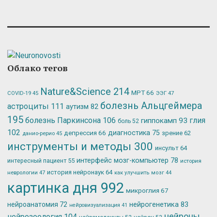
Облако тегов
Nature&Science
214
МРТ
66
ЭЭГ
47
COVID-19
45
болезнь Альцгеймера
астроциты
111
аутизм
82
195
болезнь Паркинсона
106
глия
гиппокамп
93
боль
52
102
депрессия
66
диагностика
75
зрение
62
данио-рерио
45
инструменты и методы
300
инсульт
64
интерфейс мозг-компьютер
78
интересный пациент
55
история
история нейронаук
64
неврологии
47
как улучшить мозг
44
картинка дня
992
микроглия
67
нейрогенетика
83
нейроанатомия
72
нейровизуализация
41
нейроны
нейрозоология
104