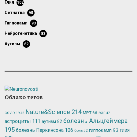
глия
102
сетчатка
95
гиппокамп
93
нейрогенетика
83
аутизм
82
Облако тегов
Nature&Science
214
МРТ
66
ЭЭГ
47
COVID-19
45
болезнь Альцгеймера
астроциты
111
аутизм
82
195
болезнь Паркинсона
106
глия
гиппокамп
93
боль
52