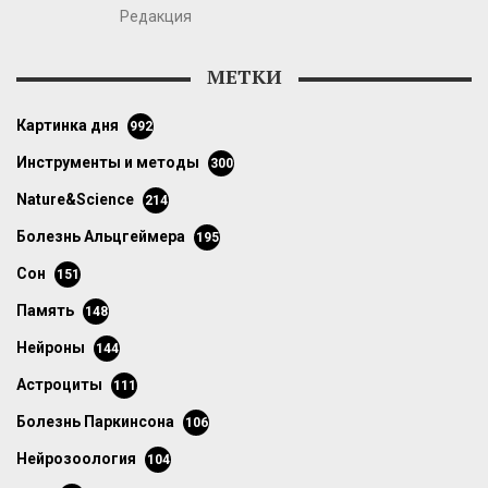
Редакция
МЕТКИ
картинка дня
992
инструменты и методы
300
Nature&Science
214
болезнь Альцгеймера
195
сон
151
память
148
нейроны
144
астроциты
111
болезнь Паркинсона
106
нейрозоология
104