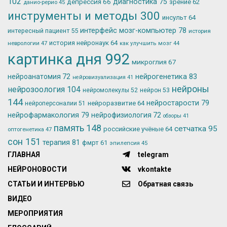
102
депрессия
66
диагностика
75
зрение
62
данио-рерио
45
инструменты и методы
300
инсульт
64
интерфейс мозг-компьютер
78
интересный пациент
55
история
история нейронаук
64
неврологии
47
как улучшить мозг
44
картинка дня
992
микроглия
67
нейрогенетика
83
нейроанатомия
72
нейровизуализация
41
нейроны
нейрозоология
104
нейромолекулы
52
нейрон
53
144
нейростарости
79
нейроразвитие
64
нейроперсоналии
51
нейрофармакология
79
нейрофизиология
72
обзоры
41
память
148
сетчатка
95
российские учёные
64
оптогенетика
47
сон
151
терапия
81
фмрт
61
эпилепсия
45
ГЛАВНАЯ
telegram
НЕЙРОНОВОСТИ
vkontakte
СТАТЬИ И ИНТЕРВЬЮ
Обратная связь
ВИДЕО
МЕРОПРИЯТИЯ