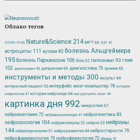
Облако тегов
Nature&Science
214
МРТ
66
ЭЭГ
47
COVID-19
45
болезнь Альцгеймера
астроциты
111
аутизм
82
195
болезнь Паркинсона
106
глия
гиппокамп
93
боль
52
102
депрессия
66
диагностика
75
зрение
62
данио-рерио
45
инструменты и методы
300
инсульт
64
интерфейс мозг-компьютер
78
интересный пациент
55
история
история нейронаук
64
неврологии
47
как улучшить мозг
44
картинка дня
992
микроглия
67
нейрогенетика
83
нейроанатомия
72
нейровизуализация
41
нейроны
нейрозоология
104
нейромолекулы
52
нейрон
53
144
нейростарости
79
нейроразвитие
64
нейроперсоналии
51
нейрофармакология
79
нейрофизиология
72
обзоры
41