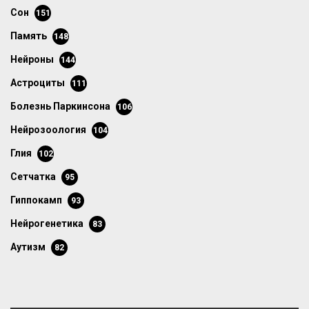
сон
151
память
148
нейроны
144
астроциты
111
болезнь Паркинсона
106
нейрозоология
104
глия
102
сетчатка
95
гиппокамп
93
нейрогенетика
83
аутизм
82