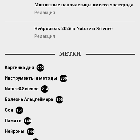
Магнитные наночастицы вместо электрода
Редакция
Нейроиюль 2026 в Nature и Science
Редакция
МЕТКИ
картинка дня
992
инструменты и методы
300
Nature&Science
214
болезнь Альцгеймера
195
сон
151
память
148
нейроны
144