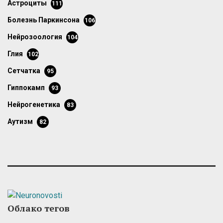
астроциты
111
болезнь Паркинсона
106
нейрозоология
104
глия
102
сетчатка
95
гиппокамп
93
нейрогенетика
83
аутизм
82
Облако тегов