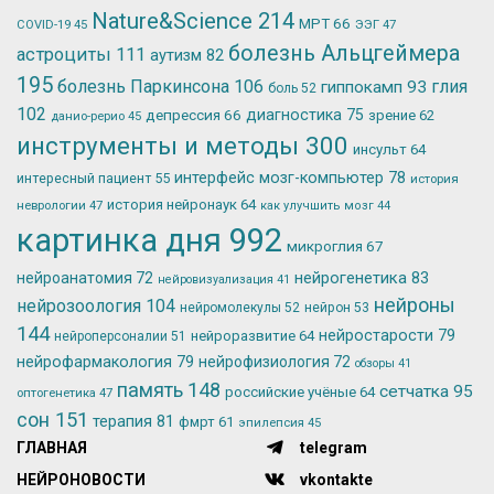
Nature&Science
214
МРТ
66
ЭЭГ
47
COVID-19
45
болезнь Альцгеймера
астроциты
111
аутизм
82
195
болезнь Паркинсона
106
глия
гиппокамп
93
боль
52
102
депрессия
66
диагностика
75
зрение
62
данио-рерио
45
инструменты и методы
300
инсульт
64
интерфейс мозг-компьютер
78
интересный пациент
55
история
история нейронаук
64
неврологии
47
как улучшить мозг
44
картинка дня
992
микроглия
67
нейрогенетика
83
нейроанатомия
72
нейровизуализация
41
нейроны
нейрозоология
104
нейромолекулы
52
нейрон
53
144
нейростарости
79
нейроразвитие
64
нейроперсоналии
51
нейрофармакология
79
нейрофизиология
72
обзоры
41
память
148
сетчатка
95
российские учёные
64
оптогенетика
47
сон
151
терапия
81
фмрт
61
эпилепсия
45
ГЛАВНАЯ
telegram
НЕЙРОНОВОСТИ
vkontakte