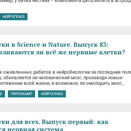
имер, у белка нестина – компонента цитоскелета в астроци
НЕЙРОГЕНЕЗ
и в Science и Nature. Выпуск 83:
вливаются ли всё же нервные клетки?
х оживленных дебатов в нейробиологии за последние пол
у, обновляется ли человеческий мозг, производя новые
ротяжении всей жизни, и возможно ли омолодить мозг,…
E
ГИППОКАМП
НЕЙРОГЕНЕЗ
ки для всех. Выпуск первый: как
ся нервная система