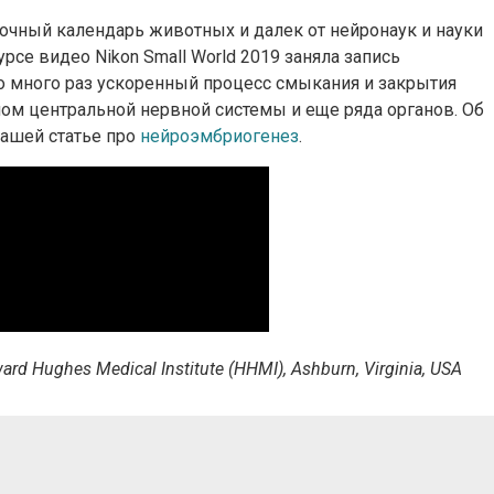
сточный календарь животных и далек от нейронаук и науки
рсе видео Nikon Small World 2019 заняла запись
 много раз ускоренный процесс смыкания и закрытия
алом центральной нервной системы и еще ряда органов. Об
нашей статье про
нейроэмбриогенез
.
oward Hughes Medical Institute (HHMI), Ashburn, Virginia, USA