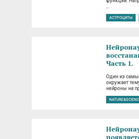
функции. Напр
…
АСТРОЦИТЫ
Нейронаук
восстана
Часть 1.
Один из самы
окружает тем
нейроны на п
NATURE&SCIENC
Нейронау
появляет