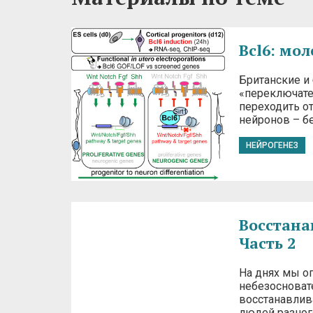
Bcl6: мо
Британские и
«переключате
переходить о
нейронов – б
НЕЙРОГЕНЕЗ
Восстана
Часть 2
На днях мы о
небезосноват
восстанавлив
людей разног