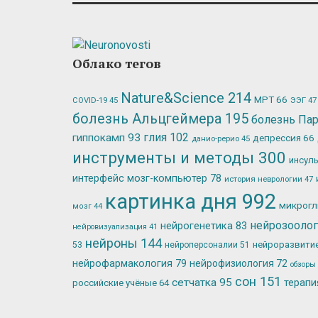
Облако тегов
Nature&Science
214
МРТ
66
ЭЭГ
47
COVID-19
45
болезнь Альцгеймера
195
болезнь Па
глия
102
гиппокамп
93
депрессия
66
данио-рерио
45
инструменты и методы
300
инсул
интерфейс мозг-компьютер
78
история неврологии
47
картинка дня
992
микрог
мозг
44
нейрозооло
нейрогенетика
83
нейровизуализация
41
нейроны
144
нейроразвити
53
нейроперсоналии
51
нейрофармакология
79
нейрофизиология
72
обзоры
сон
151
сетчатка
95
терап
российские учёные
64