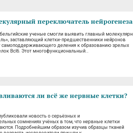
лекулярный переключатель нейрогенеза
 бельгийские ученые смогли выявить главный молекуляр
ль», заставляющий клетки-предшественники нейронов
т самоподдерживающего деления к образованию зрелых
елок Bcl6. Этот многофункциональный…
вливаются ли всё же нервные клетки?
публиковали новость о серьёзных и
ельных сомнениях учёных в том, что нервные клетки
аются. Подробнейшим образом изучив образцы тканей
о возраста, исследователи пришли к…