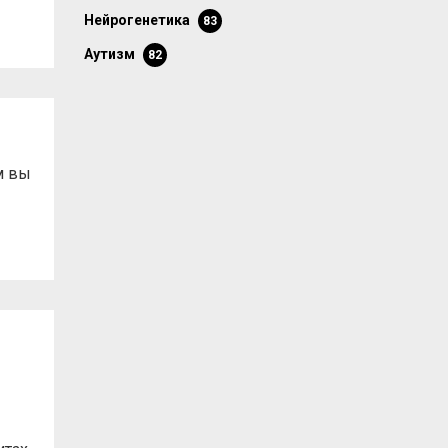
нейрогенетика
83
аутизм
82
м вы