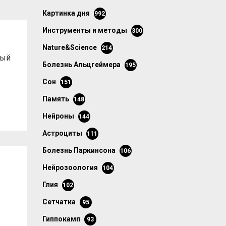
картинка дня
992
инструменты и методы
300
Nature&Science
214
ный
болезнь Альцгеймера
195
сон
151
память
148
нейроны
144
астроциты
111
болезнь Паркинсона
106
нейрозоология
104
глия
102
сетчатка
95
гиппокамп
93