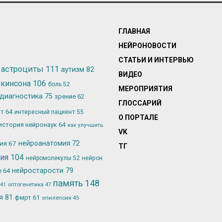
ГЛАВНАЯ
НЕЙРОНОВОСТИ
СТАТЬИ И ИНТЕРВЬЮ
астроциты
111
аутизм
82
ВИДЕО
ркинсона
106
боль
52
МЕРОПРИЯТИЯ
диагностика
75
зрение
62
ГЛОССАРИЙ
ьт
64
интересный пациент
55
О ПОРТАЛЕ
история нейронаук
64
как улучшить
VK
лия
67
нейроанатомия
72
ТГ
гия
104
нейромолекулы
52
нейрон
нейростарости
79
е
64
память
148
оптогенетика
47
41
ия
81
фмрт
61
эпилепсия
45