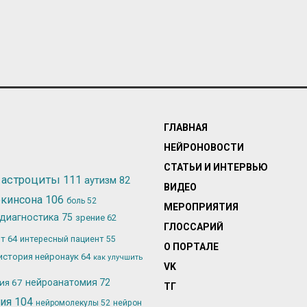
ГЛАВНАЯ
НЕЙРОНОВОСТИ
СТАТЬИ И ИНТЕРВЬЮ
астроциты
111
аутизм
82
ВИДЕО
ркинсона
106
боль
52
МЕРОПРИЯТИЯ
диагностика
75
зрение
62
ГЛОССАРИЙ
ьт
64
интересный пациент
55
О ПОРТАЛЕ
история нейронаук
64
как улучшить
VK
лия
67
нейроанатомия
72
ТГ
гия
104
нейромолекулы
52
нейрон