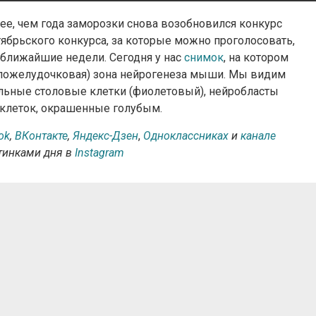
олее, чем года заморозки снова возобновился конкурс
тябрьского конкурса, за которые можно проголосовать,
а ближайшие недели. Сегодня у нас
снимок
, на котором
коложелудочковая) зона нейрогенеза мыши. Мы видим
льные столовые клетки (фиолетовый), нейробласты
клеток, окрашенные голубым.
ok
,
ВКонтакте
,
Яндекс-Дзен
,
Одноклассниках
и
канале
ртинками дня в
Instagram