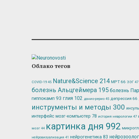
Облако тегов
Nature&Science
214
МРТ
66
ЭЭГ
47
COVID-19
45
болезнь Альцгеймера
195
болезнь Па
глия
102
гиппокамп
93
депрессия
66
данио-рерио
45
инструменты и методы
300
инсул
интерфейс мозг-компьютер
78
история неврологии
47
картинка дня
992
микрог
мозг
44
нейрозооло
нейрогенетика
83
нейровизуализация
41