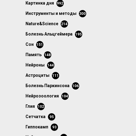
картинка дня
992
инструменты и методы
300
Nature&Science
214
болезнь Альцгеймера
195
сон
151
память
148
нейроны
144
астроциты
111
болезнь Паркинсона
106
нейрозоология
104
глия
102
сетчатка
95
гиппокамп
93