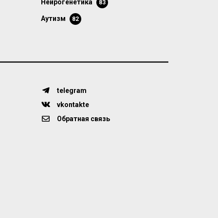
нейрогенетика
83
аутизм
82
telegram
vkontakte
Обратная связь