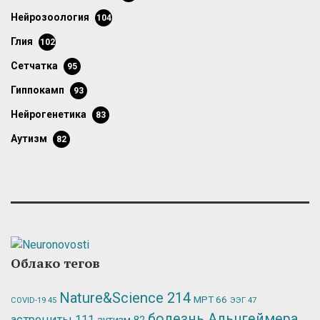
нейрозоология
104
глия
102
сетчатка
95
гиппокамп
93
нейрогенетика
83
аутизм
82
Облако тегов
Nature&Science
214
МРТ
66
ЭЭГ
47
COVID-19
45
болезнь Альцгеймера
астроциты
111
аутизм
82