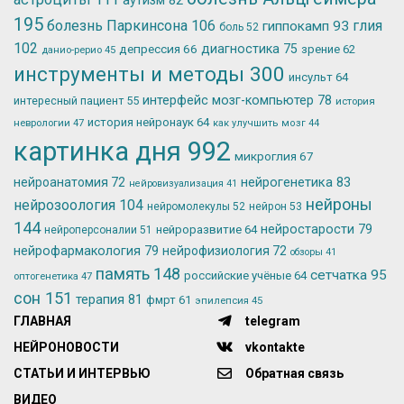
195
болезнь Паркинсона
106
глия
гиппокамп
93
боль
52
102
депрессия
66
диагностика
75
зрение
62
данио-рерио
45
инструменты и методы
300
инсульт
64
интерфейс мозг-компьютер
78
интересный пациент
55
история
история нейронаук
64
неврологии
47
как улучшить мозг
44
картинка дня
992
микроглия
67
нейрогенетика
83
нейроанатомия
72
нейровизуализация
41
нейроны
нейрозоология
104
нейромолекулы
52
нейрон
53
144
нейростарости
79
нейроразвитие
64
нейроперсоналии
51
нейрофармакология
79
нейрофизиология
72
обзоры
41
память
148
сетчатка
95
российские учёные
64
оптогенетика
47
сон
151
терапия
81
фмрт
61
эпилепсия
45
ГЛАВНАЯ
telegram
НЕЙРОНОВОСТИ
vkontakte
СТАТЬИ И ИНТЕРВЬЮ
Обратная связь
ВИДЕО