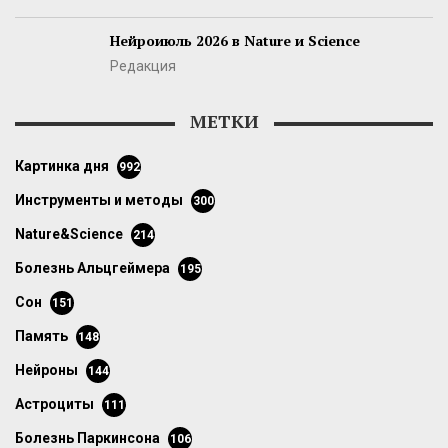
Нейроиюль 2026 в Nature и Science
Редакция
МЕТКИ
картинка дня
992
инструменты и методы
300
Nature&Science
214
болезнь Альцгеймера
195
сон
151
память
148
нейроны
144
астроциты
111
болезнь Паркинсона
106