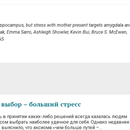
 hippocampus, but stress with mother present targets amygdala an
ak, Emma Sarro, Ashleigh Showler, Kevin Bui, Bruce S. McEwen,
AS
выбор – больший стресс
ь в принятии каких-либо решений всегда казалась людям
ом выбрать наиболее удачное для себя. Однако недавнее
 выяснило, что аксиома «чем больше путей –…