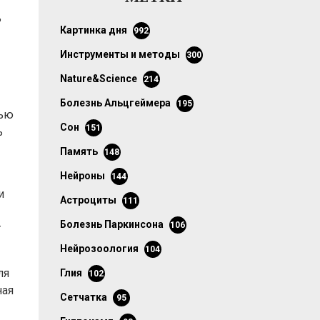
ь
картинка дня
992
инструменты и методы
300
Nature&Science
214
болезнь Альцгеймера
195
рью
сон
151
ь
память
148
нейроны
144
и
астроциты
111
болезнь Паркинсона
106
т
нейрозоология
104
ля
глия
102
ная
сетчатка
95