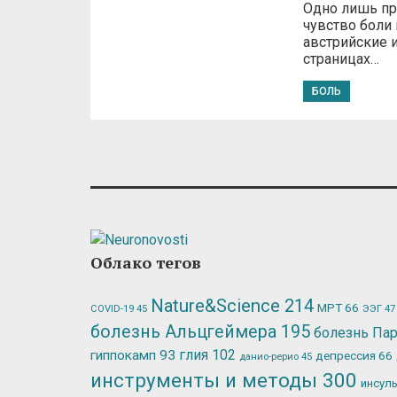
Одно лишь пр
чувство боли
австрийские и
страницах…
БОЛЬ
Облако тегов
Nature&Science
214
МРТ
66
ЭЭГ
47
COVID-19
45
болезнь Альцгеймера
195
болезнь Па
глия
102
гиппокамп
93
депрессия
66
данио-рерио
45
инструменты и методы
300
инсул