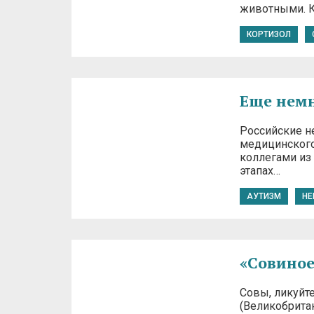
животными. К
КОРТИЗОЛ
Еще немн
Российские н
медицинского
коллегами из 
этапах…
АУТИЗМ
НЕ
«Совиное
Совы, ликуйт
(Великобрита