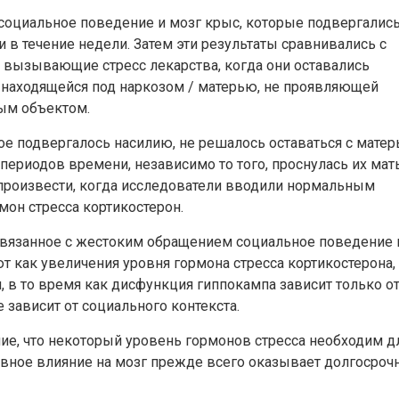
социальное поведение и мозг крыс, которые подвергалис
в течение недели. Затем эти результаты сравнивались с
 вызывающие стресс лекарства, когда они оставались
 находящейся под наркозом / матерью, не проявляющей
ым объектом.
рое подвергалось насилию, не решалось оставаться с мате
 периодов времени, независимо то того, проснулась их мат
спроизвести, когда исследователи вводили нормальным
мон стресса кортикостерон.
 связанное с жестоким обращением социальное поведение 
 как увеличения уровня гормона стресса кортикостерона,
я, в то время как дисфункция гиппокампа зависит только о
 зависит от социального контекста.
ие, что некоторый уровень гормонов стресса необходим д
тивное влияние на мозг прежде всего оказывает долгосроч