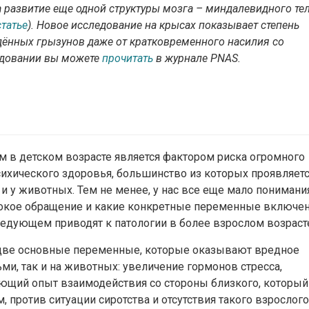
 развитие еще одной структуры мозга – миндалевидного те
статье
). Новое исследование на крысах показывает степень
ённых грызунов даже от кратковременного насилия со
едовании вы можете
прочитать
в журнале
PNAS.
м в детском возрасте является фактором риска огромного
сихического здоровья, большинство из которых проявляетс
 и у животных. Тем не менее, у нас все еще мало понимани
естокое обращение и какие конкретные переменные включе
едующем приводят к патологии в более взрослом возраст
две основные переменные, которые оказывают вредное
ми, так и на животных: увеличение гормонов стресса,
ющий опыт взаимодействия со стороны близкого, который
, против ситуации сиротства и отсутствия такого взрослого