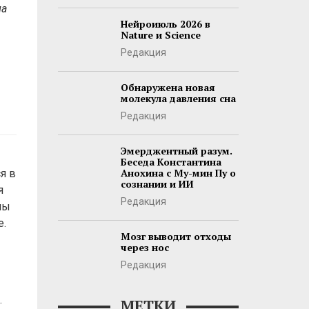
ла
Нейроиюль 2026 в
Nature и Science
Редакция
Обнаружена новая
молекула давления сна
Редакция
Эмерджентный разум.
Беседа Константина
Анохина с Му-мин Пу о
я в
сознании и ИИ
я
Редакция
ны
е.
Мозг выводит отходы
через нос
Редакция
.
МЕТКИ