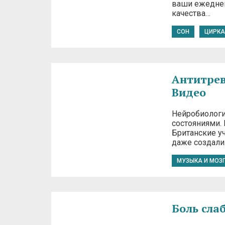
ваши ежеднев
качества…
СОН
ЦИРКА
Антитрев
Видео
Нейробиологи
состояниями.
Британские уч
даже создал
МУЗЫКА И МОЗ
Боль сла