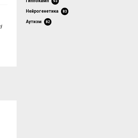
гиппокамп
93
нейрогенетика
83
аутизм
82
d