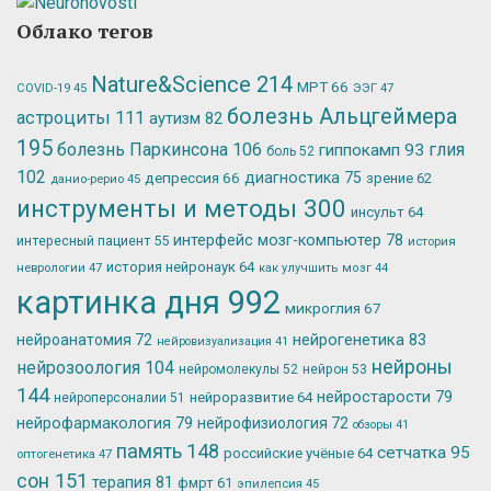
Облако тегов
Nature&Science
214
МРТ
66
ЭЭГ
47
COVID-19
45
болезнь Альцгеймера
астроциты
111
аутизм
82
195
болезнь Паркинсона
106
глия
гиппокамп
93
боль
52
102
депрессия
66
диагностика
75
зрение
62
данио-рерио
45
инструменты и методы
300
инсульт
64
интерфейс мозг-компьютер
78
интересный пациент
55
история
история нейронаук
64
неврологии
47
как улучшить мозг
44
картинка дня
992
микроглия
67
нейрогенетика
83
нейроанатомия
72
нейровизуализация
41
нейроны
нейрозоология
104
нейромолекулы
52
нейрон
53
144
нейростарости
79
нейроразвитие
64
нейроперсоналии
51
нейрофармакология
79
нейрофизиология
72
обзоры
41
память
148
сетчатка
95
российские учёные
64
оптогенетика
47
сон
151
терапия
81
фмрт
61
эпилепсия
45