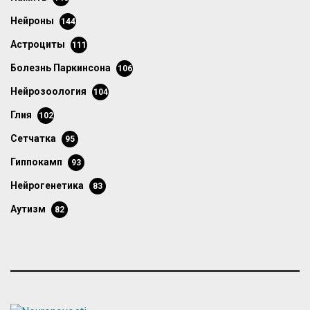
нейроны
144
астроциты
111
болезнь Паркинсона
106
нейрозоология
104
глия
102
сетчатка
95
гиппокамп
93
нейрогенетика
83
аутизм
82