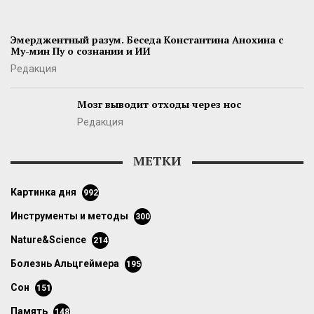
Эмерджентный разум. Беседа Константина Анохина с
Му-мин Пу о сознании и ИИ
Редакция
Мозг выводит отходы через нос
Редакция
МЕТКИ
картинка дня
992
инструменты и методы
300
Nature&Science
214
болезнь Альцгеймера
195
сон
151
память
148