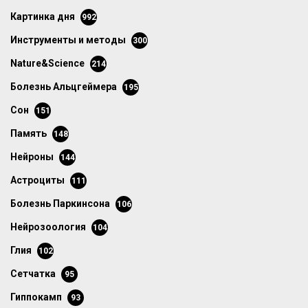
картинка дня
992
инструменты и методы
300
Nature&Science
214
болезнь Альцгеймера
195
сон
151
память
148
нейроны
144
астроциты
111
болезнь Паркинсона
106
нейрозоология
104
глия
102
сетчатка
95
гиппокамп
93