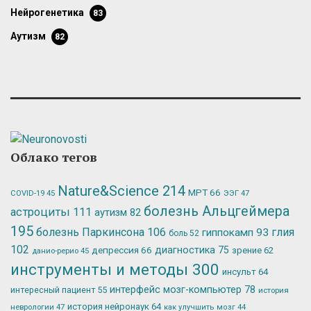
нейрогенетика
83
аутизм
82
Облако тегов
Nature&Science
214
МРТ
66
ЭЭГ
47
COVID-19
45
болезнь Альцгеймера
астроциты
111
аутизм
82
195
болезнь Паркинсона
106
глия
гиппокамп
93
боль
52
102
депрессия
66
диагностика
75
зрение
62
данио-рерио
45
инструменты и методы
300
инсульт
64
интерфейс мозг-компьютер
78
интересный пациент
55
история
история нейронаук
64
неврологии
47
как улучшить мозг
44