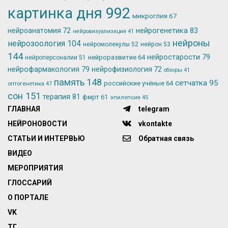
картинка дня
992
микроглия
67
нейрогенетика
83
нейроанатомия
72
нейровизуализация
41
нейроны
нейрозоология
104
нейромолекулы
52
нейрон
53
144
нейростарости
79
нейроразвитие
64
нейроперсоналии
51
нейрофармакология
79
нейрофизиология
72
обзоры
41
память
148
сетчатка
95
российские учёные
64
оптогенетика
47
сон
151
терапия
81
фмрт
61
эпилепсия
45
ГЛАВНАЯ
telegram
НЕЙРОНОВОСТИ
vkontakte
СТАТЬИ И ИНТЕРВЬЮ
Обратная связь
ВИДЕО
МЕРОПРИЯТИЯ
ГЛОССАРИЙ
О ПОРТАЛЕ
VK
ТГ