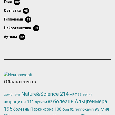
глия
102
сетчатка
95
гиппокамп
93
нейрогенетика
83
аутизм
82
Облако тегов
Nature&Science
214
МРТ
66
ЭЭГ
47
COVID-19
45
болезнь Альцгеймера
астроциты
111
аутизм
82
195
болезнь Паркинсона
106
глия
гиппокамп
93
боль
52