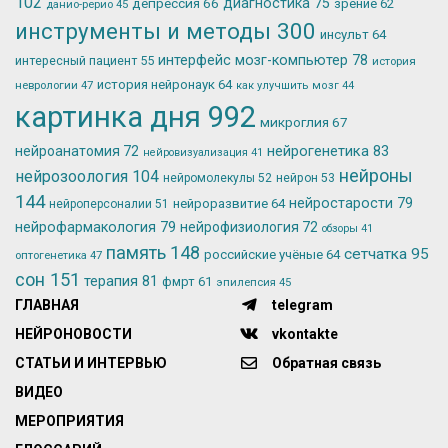
102
депрессия
66
диагностика
75
зрение
62
данио-рерио
45
инструменты и методы
300
инсульт
64
интерфейс мозг-компьютер
78
интересный пациент
55
история
история нейронаук
64
неврологии
47
как улучшить мозг
44
картинка дня
992
микроглия
67
нейрогенетика
83
нейроанатомия
72
нейровизуализация
41
нейроны
нейрозоология
104
нейромолекулы
52
нейрон
53
144
нейростарости
79
нейроразвитие
64
нейроперсоналии
51
нейрофармакология
79
нейрофизиология
72
обзоры
41
память
148
сетчатка
95
российские учёные
64
оптогенетика
47
сон
151
терапия
81
фмрт
61
эпилепсия
45
ГЛАВНАЯ
telegram
НЕЙРОНОВОСТИ
vkontakte
СТАТЬИ И ИНТЕРВЬЮ
Обратная связь
ВИДЕО
МЕРОПРИЯТИЯ