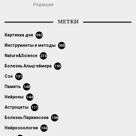
Редакция
МЕТКИ
картинка дня
992
инструменты и методы
300
Nature&Science
214
болезнь Альцгеймера
195
сон
151
память
148
нейроны
144
астроциты
111
болезнь Паркинсона
106
нейрозоология
104