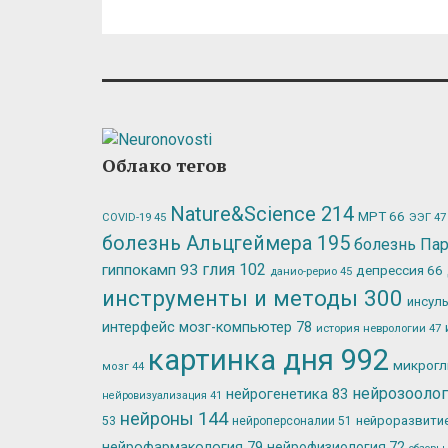
Облако тегов
Nature&Science
214
МРТ
66
ЭЭГ
47
COVID-19
45
болезнь Альцгеймера
195
болезнь Па
глия
102
гиппокамп
93
депрессия
66
данио-рерио
45
инструменты и методы
300
инсул
интерфейс мозг-компьютер
78
история неврологии
47
картинка дня
992
микрог
мозг
44
нейрозооло
нейрогенетика
83
нейровизуализация
41
нейроны
144
нейроразвити
53
нейроперсоналии
51
нейрофармакология
79
нейрофизиология
72