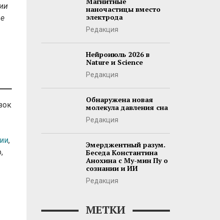
Магнитные
ии
наночастицы вместо
электрода
ще
Редакция
Нейроиюль 2026 в
Nature и Science
Редакция
Обнаружена новая
зок
молекула давления сна
Редакция
ии
,
Эмерджентный разум.
,
Беседа Константина
Анохина с Му-мин Пу о
сознании и ИИ
Редакция
МЕТКИ