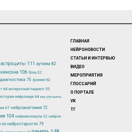
ГЛАВНАЯ
НЕЙРОНОВОСТИ
СТАТЬИ И ИНТЕРВЬЮ
астроциты
111
аутизм
82
ВИДЕО
ркинсона
106
боль
52
МЕРОПРИЯТИЯ
диагностика
75
зрение
62
ГЛОССАРИЙ
ьт
64
интересный пациент
55
О ПОРТАЛЕ
история нейронаук
64
как улучшить
VK
лия
67
нейроанатомия
72
ТГ
гия
104
нейромолекулы
52
нейрон
нейростарости
79
е
64
память
148
оптогенетика
47