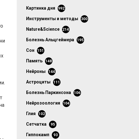
картинка дня
992
инструменты и методы
300
го
Nature&Science
214
болезнь Альцгеймера
ни
195
сон
151
ых
память
148
нейроны
144
астроциты
и.
111
болезнь Паркинсона
106
т
нейрозоология
104
на
глия
102
сетчатка
95
гиппокамп
93