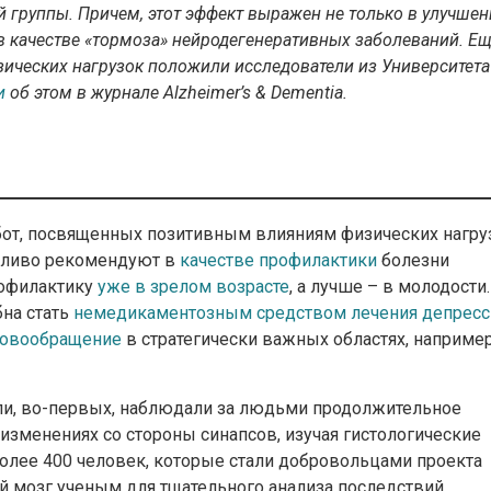
 группы. Причем, этот эффект выражен не только в улучшен
 в качестве «тормоза» нейродегенеративных заболеваний. Е
зических нагрузок положили исследователи из Университета
и
об этом в журнале Alzheimer’s & Dementia.
бот, посвященных позитивным влияниям физических нагру
едливо рекомендуют в
качестве профилактики
болезни
рофилактику
уже в зрелом возрасте
, а лучше – в молодости.
бна стать
немедикаментозным средством лечения депресс
ровообращение
в стратегически важных областях, например
ели, во-первых, наблюдали за людьми продолжительное
 изменениях со стороны синапсов, изучая гистологические
более 400 человек, которые стали добровольцами проекта
й мозг ученым для тщательного анализа последствий