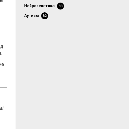
сы
нейрогенетика
83
аутизм
82
и
ад
я.
ие
al.