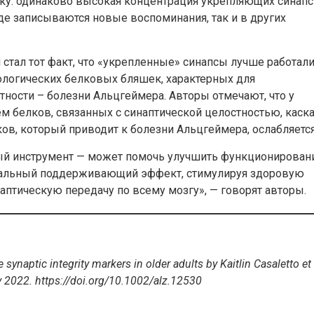
аку: одинаково высокая концентрация укрепляющих синап
де записываются новые воспоминания, так и в других
тал тот факт, что «укрепленные» синапсы лучше работал
ологических белковых бляшек, характерных для
тности – болезни Альцгеймера. Авторы отмечают, что у
 белков, связанных с синаптической целостностью, каск
ков, который приводит к болезни Альцгеймера, ослабляетс
ный инструмент — может помочь улучшить функционирован
обальный поддерживающий эффект, стимулируя здоровую
птическую передачу по всему мозгу», — говорят авторы.
ue synaptic integrity markers in older adults by Kaitlin Casaletto et 
y 2022.
https://doi.org/10.1002/alz.12530