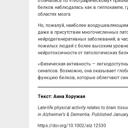
отличались по «географическому» призн
белков наблюдалась как в гиппокампе, г
областях мозга.
Но, пожалуй, наиболее воодушевляющим с
даже в присутствии многочисленных пат
нейродегенеративных заболеваний, в час
пожилых людей с более высоким уровнем
нейротоксичности от патологических бел
«Физическая активность — легкодоступ
синапсов. Возможно, она оказывает гл
функцию белков, которые облегчают сина
Текст: Анна Хоружая
Late-life physical activity relates to brain tiss
in Alzheimer’s & Dementia. Published Januar
https://doi.org/10.1002/alz.12530