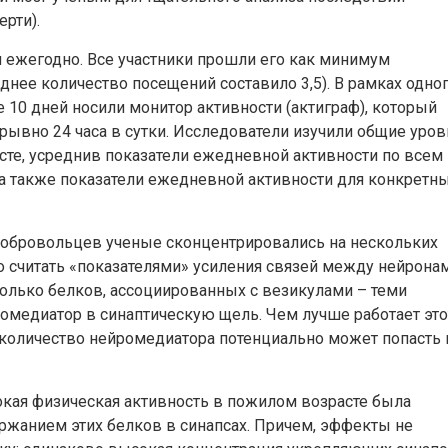
ерти).
 ежегодно. Все участники прошли его как минимум
еднее количество посещений составило 3,5). В рамках одно
е 10 дней носили монитор активности (актиграф), который
ывно 24 часа в сутки. Исследователи изучили общие уров
сте, усреднив показатели ежедневной активности по всем
 а также показатели ежедневной активности для конкретн
добровольцев ученые сконцентрировались на нескольких
 считать «показателями» усиления связей между нейронам
колько белков, ассоциированных с везикулами – теми
омедиатор в синаптическую щель. Чем лучше работает это
 количество нейромедиатора потенциально может попасть 
окая физическая активность в пожилом возрасте была
ржанием этих белков в синапсах. Причем, эффекты не