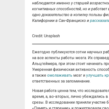
наблюдается именно у старшей возрастной
когнитивных способностей, но и работает
одно доказательство в копилку пользы фи
Калифорнии в Сан-Франциско и
рассказал
Credit: Unsplash
Ежегодно публикуются сотни научных ра
на все аспекты работы мозга. Их справ
Альцгеймера, при этом стоит начинать п
Умеренная физическая активность спосо
а также
омолаживать
мозг и
улучшать к
ответственных за запоминание.
Новая работа ценна тем, что исследоват
время, а, во-вторых, лично убеждались в
срезы. В исследовании приняли участие 
«Память и старение» и пожертвовали сво