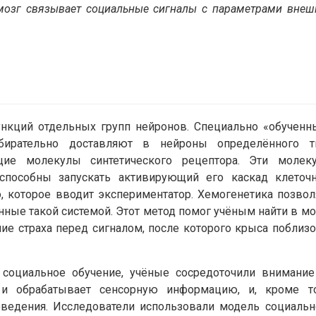
 мозг связывает социальные сигналы с параметрами внеш
нкций отдельных групп нейронов. Специально «обученн
ирательно доставляют в нейроны определённого т
ящие молекулы синтетического рецептора. Эти молек
способны запускать активирующий его каскад клеточ
о, которое вводит экспериментатор. Хемогенетика позвол
ные такой системой. Этот метод помог учёным найти в мо
е страха перед сигналом, после которого крыса поблизо
 социальное обучение, учёные сосредоточили внимание
и обрабатывает сенсорную информацию, и, кроме то
ведения. Исследователи использовали модель социальн