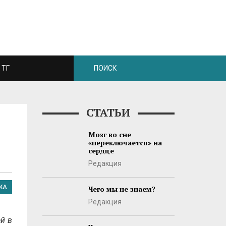
ТГ
СТАТЬИ
Мозг во сне
«переключается» на
сердце
Редакция
КА
Чего мы не знаем?
Редакция
й в