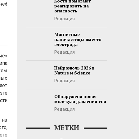
Кости помогают
ней
реагировать на
опасность
Редакция
Магнитные
наночастицы вместо
электрода
Редакция
ые»
ипа
Нейроиюль 2026 в
улы
Nature и Science
ных
Редакция
яет
зге
Обнаружена новая
сти
молекула давления сна
Редакция
 на
МЕТКИ
го,
ого