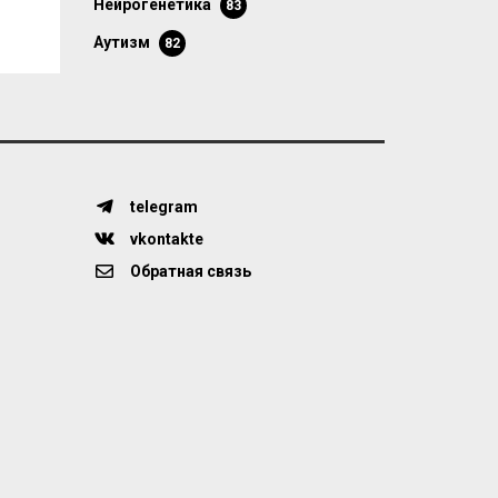
нейрогенетика
83
аутизм
82
telegram
vkontakte
Обратная связь