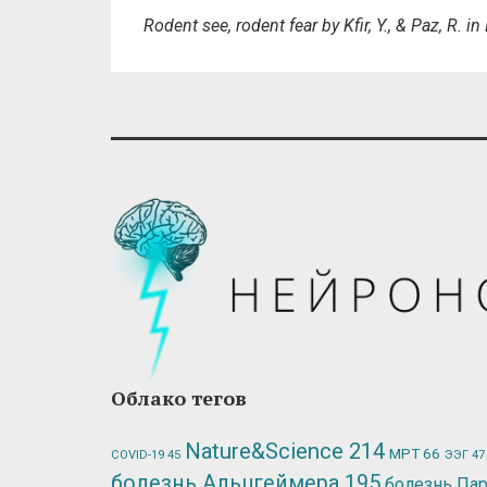
Rodent see, rodent fear by Kfir, Y., & Paz, R.
Облако тегов
Nature&Science
214
МРТ
66
ЭЭГ
47
COVID-19
45
болезнь Альцгеймера
195
болезнь Па