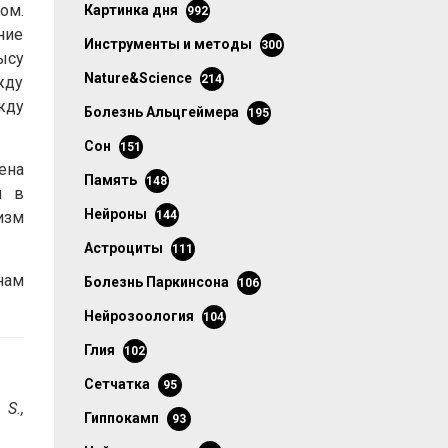
ом.
картинка дня
992
ние
инструменты и методы
300
ысу
Nature&Science
214
жду
жду
болезнь Альцгеймера
195
сон
151
ена
память
148
и в
нейроны
изм
144
астроциты
111
нам
болезнь Паркинсона
106
нейрозоология
104
глия
102
сетчатка
95
 S.,
гиппокамп
93