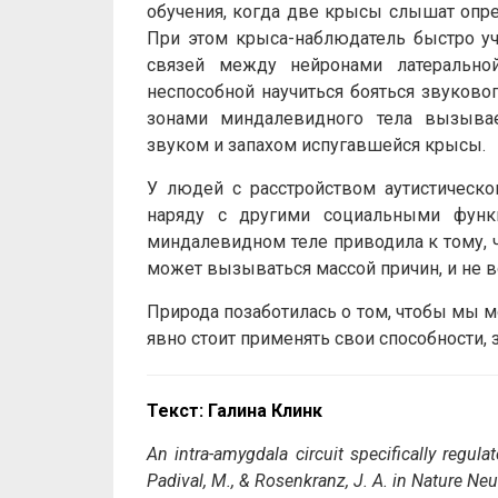
обучения, когда две крысы слышат опред
При этом крыса-наблюдатель быстро учи
связей между нейронами латерально
неспособной научиться бояться звуковог
зонами миндалевидного тела вызыва
звуком и запахом испугавшейся крысы.
У людей с расстройством аутистическо
наряду с другими социальными функ
миндалевидном теле приводила к тому, ч
может вызываться массой причин, и не в
Природа позаботилась о том, чтобы мы мо
явно стоит применять свои способности, 
Текст: Галина Клинк
An intra-amygdala circuit specifically regulat
Padival, M., & Rosenkranz, J. A. in Nature Ne