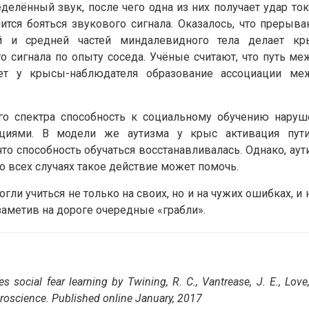
елённый звук, после чего одна из них получает удар ток
тся бояться звукового сигнала. Оказалось, что прерыва
й и средней частей миндалевидного тела делает кр
о сигнала по опыту соседа. Учёные считают, что путь ме
ет у крысы-наблюдателя образование ассоциации ме
го спектра способность к социальному обучению наруш
циями. В модели же аутизма у крыс активация пут
то способность обучаться восстанавливалась. Однако, аут
о всех случаях такое действие может помочь.
гли учиться не только на своих, но и на чужих ошибках, и 
заметив на дороге очередные «грабли».
es social fear learning by Twining, R. C., Vantrease, J. E., Love,
uroscience. Published online January, 2017