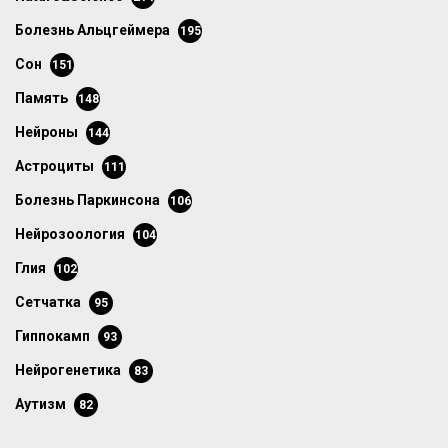
болезнь Альцгеймера
195
сон
151
память
148
нейроны
144
астроциты
111
болезнь Паркинсона
106
нейрозоология
104
глия
102
сетчатка
95
гиппокамп
93
нейрогенетика
83
аутизм
82