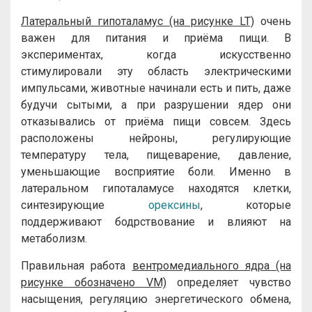
Латеральный гипоталамус (на рисунке LT)
очень
важен для питания и приёма пищи. В
экспериментах, когда искусственно
стимулировали эту область электрическими
импульсами, животные начинали есть и пить, даже
будучи сытыми, а при разрушении ядер они
отказывались от приёма пищи совсем. Здесь
расположены нейроны, регулирующие
температуру тела, пищеварение, давление,
уменьшающие восприятие боли. Именно в
латеральном гипоталамусе находятся клетки,
синтезирующие
орексины
, которые
поддерживают бодрствование и влияют на
метаболизм.
Правильная работа
вентромедиального ядра (на
рисунке обозначено VM)
определяет чувство
насыщения, регуляцию энергетического обмена,