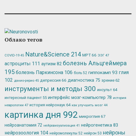
Облако тегов
Nature&Science
214
МРТ
66
ЭЭГ
47
COVID-19
45
болезнь Альцгеймера
астроциты
111
аутизм
82
195
болезнь Паркинсона
106
глия
гиппокамп
93
боль
52
102
депрессия
66
диагностика
75
зрение
62
данио-рерио
45
инструменты и методы
300
инсульт
64
интерфейс мозг-компьютер
78
интересный пациент
55
история
история нейронаук
64
неврологии
47
как улучшить мозг
44
картинка дня
992
микроглия
67
нейрогенетика
83
нейроанатомия
72
нейровизуализация
41
нейроны
нейрозоология
104
нейромолекулы
52
нейрон
53