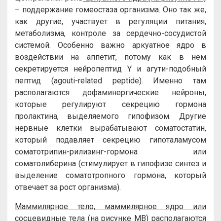
– поддержание гомеостаза организма. Оно так же,
как другие, участвует в регуляции питания,
метаболизма, контроле за сердечно-сосудистой
системой. Особенно важно аркуатное ядро в
воздействии на аппетит, потому как в нём
секретируется нейропептид Y и агути-подобный
пептид (agouti-related peptide). Именно там
располагаются дофаминергические нейроны,
которые регулируют секрецию гормона
пролактина, выделяемого гипофизом. Другие
нервные клетки вырабатывают соматостатин,
который подавляет секрецию гипоталамусом
соматотрипин-рилизинг-гормона или
соматолиберина (стимулирует в гипофизе синтез и
выделение соматотропного гормона, который
отвечает за рост организма).
Маммилярное тело, маммилярное ядро или
сосцевидные тела (на рисунке MB)
располагаются