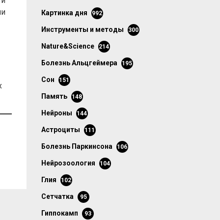
ти
ни
картинка дня
992
инструменты и методы
300
Nature&Science
214
болезнь Альцгеймера
195
сон
151
х
память
148
нейроны
144
астроциты
111
болезнь Паркинсона
106
нейрозоология
104
глия
102
сетчатка
95
гиппокамп
93