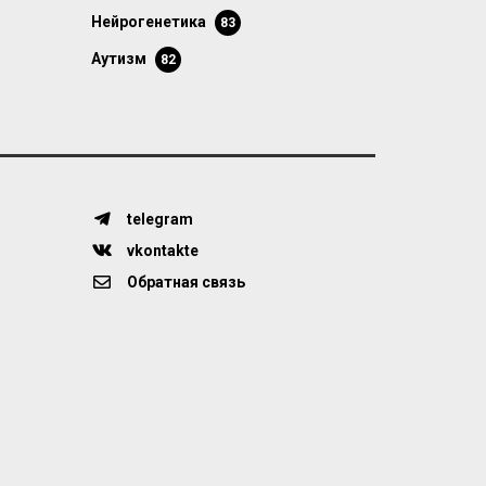
нейрогенетика
83
аутизм
82
telegram
vkontakte
Обратная связь