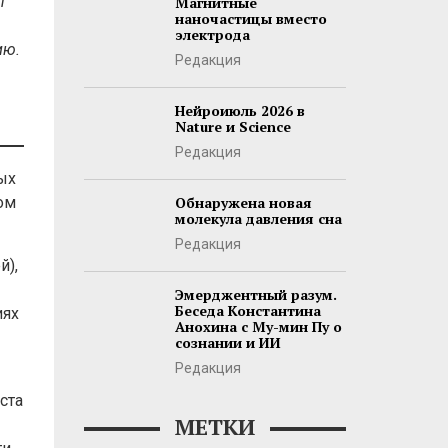
т
Магнитные
наночастицы вместо
электрода
ию.
Редакция
Нейроиюль 2026 в
Nature и Science
Редакция
ых
ом
Обнаружена новая
молекула давления сна
Редакция
й),
Эмерджентный разум.
Беседа Константина
иях
Анохина с Му-мин Пу о
сознании и ИИ
Редакция
ста
МЕТКИ