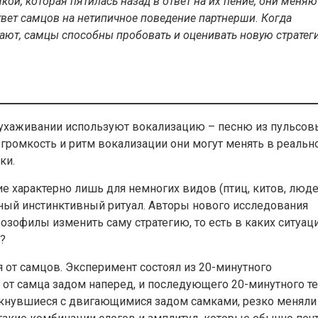
кой, которая пятилась назад в ответ на их пение, они меняю
вет самцов на нетипичное поведение партн
е
рши
.
К
огда
тают, самцы
способны
проб
овать и оценивать
новую стратег
 ухаживании используют вокализацию – песню из пульсов
о громкость и ритм вокализации они могут менять в реальн
ки.
е характерно лишь для немногих видов (птиц, китов, люде
нный инстинктивный ритуал. Авторы нового исследования
озофилы изменить саму стратегию, то есть в каких ситуац
а?
я от самцов. Эксперимент состоял из 20-минутного
т от самца задом наперед, и последующего 20-минутного те
лкнувшиеся с двигающимися задом самками, резко меняли