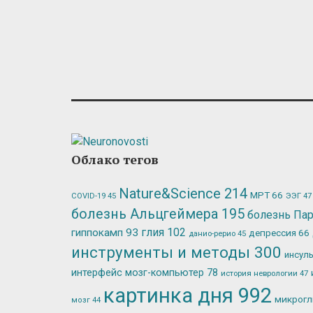
Облако тегов
Nature&Science
214
МРТ
66
ЭЭГ
47
COVID-19
45
болезнь Альцгеймера
195
болезнь Па
глия
102
гиппокамп
93
депрессия
66
данио-рерио
45
инструменты и методы
300
инсул
интерфейс мозг-компьютер
78
история неврологии
47
картинка дня
992
микрог
мозг
44