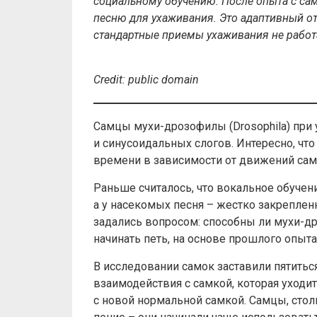
социальному обучени
ю. П
осле опыта с сам
песню для ухаживания. Это адаптивный от
стандартные при
е
мы ухаживания не рабо
Credit
:
public
domain
Самцы мухи-дрозофилы (Drosophila) при
и синусоидальных слогов. Интересно, чт
времени в зависимости от движений сам
Раньше считалось, что вокальное обучени
а у насекомых песня – жестко закрепле
задались вопросом: способны ли мухи-др
начинать петь, на основе прошлого опыт
В исследовании самок заставили пятитьс
взаимодействия с самкой, которая уходи
с новой нормальной самкой. Самцы, сто