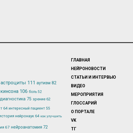
ГЛАВНАЯ
НЕЙРОНОВОСТИ
СТАТЬИ И ИНТЕРВЬЮ
астроциты
111
аутизм
82
ВИДЕО
ркинсона
106
боль
52
МЕРОПРИЯТИЯ
диагностика
75
зрение
62
ГЛОССАРИЙ
ьт
64
интересный пациент
55
О ПОРТАЛЕ
история нейронаук
64
как улучшить
VK
лия
67
нейроанатомия
72
ТГ