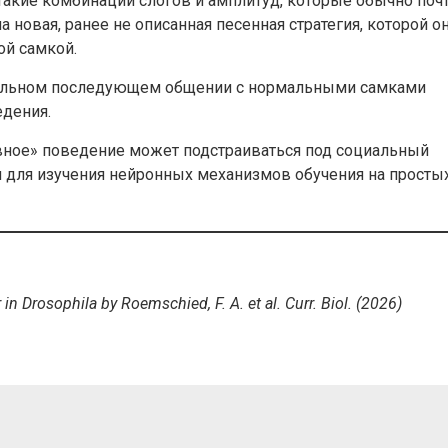
такие комбинации слогов и амплитуд, которые обычно поч
ла новая, ранее не описанная песенная стратегия, которой о
ой самкой.
тельном последующем общении с нормальными самками
едения.
ивное» поведение может подстраиваться под социальный
 для изучения нейронных механизмов обучения на просты
in Drosophila by Roemschied, F. A. et al. Curr. Biol. (2026)