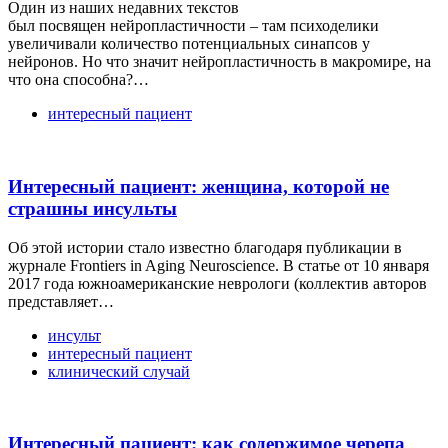
Один из наших недавних текстов
был посвящен нейропластичности – там психоделики
увеличивали количество потенциальных синапсов у
нейронов. Но что значит нейропластичность в макромире, на
что она способна?…
интересный пациент
Интересный пациент: женщина, которой не
страшны инсульты
Об этой истории стало известно благодаря публикации в
журнале Frontiers in Aging Neuroscience. В статье от 10 января
2017 года южноамериканские неврологи (коллектив авторов
представляет…
инсульт
интересный пациент
клинический случай
Интересный пациент: как содержимое черепа