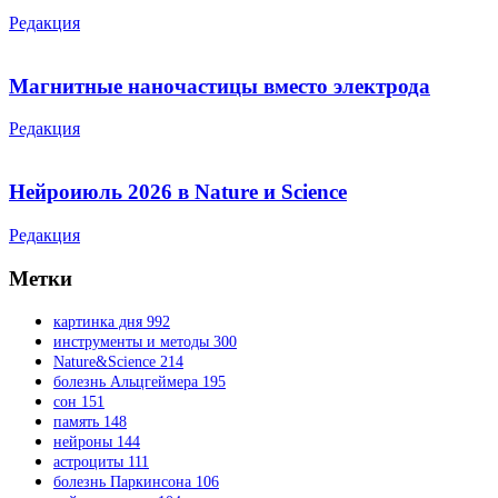
Редакция
Магнитные наночастицы вместо электрода
Редакция
Нейроиюль 2026 в Nature и Science
Редакция
Метки
картинка дня
992
инструменты и методы
300
Nature&Science
214
болезнь Альцгеймера
195
сон
151
память
148
нейроны
144
астроциты
111
болезнь Паркинсона
106