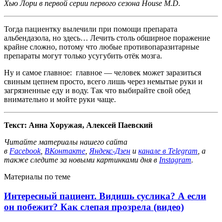
Хью Лори в первой серии первого сезона House M.D.
Тогда пациентку вылечили при помощи препарата
альбендазола, но здесь… Лечить столь обширное поражение
крайне сложно, потому что любые противопаразитарные
препараты могут только усугубить отёк мозга.
Ну и самое главное: главное — человек может заразиться
свиным цепнем просто, всего лишь через немытые руки и
загрязненные еду и воду. Так что выбирайте свой обед
внимательно и мойте руки чаще.
Текст: Анна Хоружая, Алексей Паевский
Читайте материалы нашего сайта
в
Facebook
,
ВКонтакте
,
Яндекс-Дзен
и
канале в Telegram
, а
также следите за новыми картинками дня в
Instagram
.
Материалы по теме
Интересный пациент. Видишь суслика? А если
он побежит? Как слепая прозрела (видео)