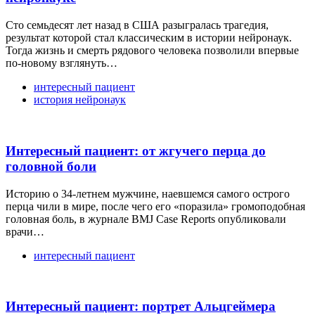
Сто семьдесят лет назад в США разыгралась трагедия,
результат которой стал классическим в истории нейронаук.
Тогда жизнь и смерть рядового человека позволили впервые
по-новому взглянуть…
интересный пациент
история нейронаук
Интересный пациент: от жгучего перца до
головной боли
Историю о 34-летнем мужчине, наевшемся самого острого
перца чили в мире, после чего его «поразила» громоподобная
головная боль, в журнале BMJ Case Reports опубликовали
врачи…
интересный пациент
Интересный пациент: портрет Альцгеймера