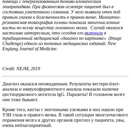
помощи с генерализованным тонико-клоническим
эпиприпадком. При физическом осмотре пациент был в
состоянии угнетенного сознания. У него выявили отек под
правым глазом и болезненность в правом яичке. Магнитно-
резонансная томография головы показала многочисленные
кисты по всему веществу головного мозга.
Случай оказался
настолько интересным, что сегодня его
включили
в
традиционный медицинский «диагноз по картинке» (
Image
Challenge)
одного из топовых медицинских изданий:
New
Englang Journal of Medicine.
Credit: NEJM, 2019
Диагноз оказался неожиданным. Результаты вестерн-блот-
анализа и иммуноферментного анализа показали наличие
цистицеркозного антитела IgG. Паразиты! В головном мозге
они тоже бывают.
Кроме того, кисты с эхогенными узелками в них нашли при
УЗИ глаза и правого яичка. В такой ситуации многоочагового
поражения мозга и других органов прогноз у пациента, увы,
очень неблагоприятный.