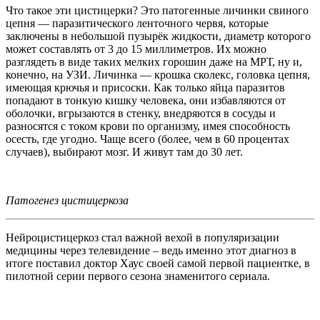
Что такое эти цистицерки? Это патогенные личинки свиного
цепня — паразитического ленточного червя, которые
заключены в небольшой пузырёк жидкости, диаметр которого
может составлять от 3 до 15 миллиметров. Их можно
разглядеть в виде таких мелких горошин даже на МРТ, ну и,
конечно, на УЗИ. Личинка — крошка сколекс, головка цепня,
имеющая крючья и присоски. Как только яйца паразитов
попадают в тонкую кишку человека, они избавляются от
оболочки, вгрызаются в стенку, внедряются в сосуды и
разносятся с током крови по организму, имея способность
осесть, где угодно. Чаще всего (более, чем в 60 процентах
случаев), выбирают мозг. И живут там до 30 лет.
Патогенез цистицеркоза
Нейроцистицеркоз стал важной вехой в популяризации
медицины через телевидение – ведь именно этот диагноз в
итоге поставил доктор Хаус своей самой первой пациентке, в
пилотной серии первого сезона знаменитого сериала.