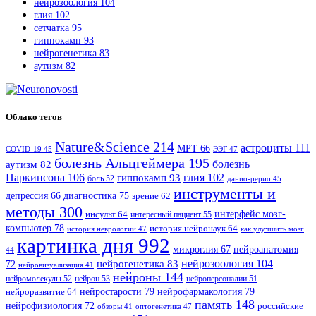
нейрозоология
104
глия
102
сетчатка
95
гиппокамп
93
нейрогенетика
83
аутизм
82
Облако тегов
Nature&Science
214
астроциты
111
МРТ
66
COVID-19
45
ЭЭГ
47
болезнь Альцгеймера
195
болезнь
аутизм
82
Паркинсона
106
гиппокамп
93
глия
102
боль
52
данио-рерио
45
инструменты и
диагностика
75
депрессия
66
зрение
62
методы
300
интерфейс мозг-
инсульт
64
интересный пациент
55
компьютер
78
история нейронаук
64
история неврологии
47
как улучшить мозг
картинка дня
992
микроглия
67
нейроанатомия
44
нейрозоология
104
нейрогенетика
83
72
нейровизуализация
41
нейроны
144
нейромолекулы
52
нейрон
53
нейроперсоналии
51
нейростарости
79
нейрофармакология
79
нейроразвитие
64
память
148
нейрофизиология
72
российские
оптогенетика
47
обзоры
41