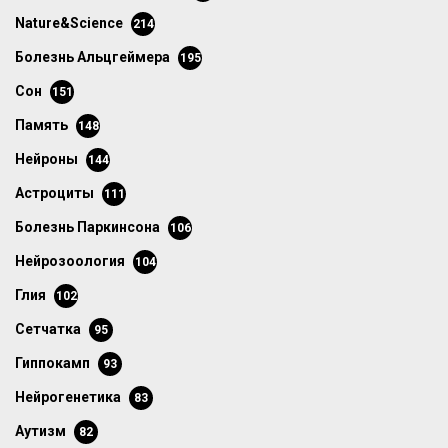
Nature&Science
214
болезнь Альцгеймера
195
сон
151
память
148
нейроны
144
астроциты
111
болезнь Паркинсона
106
нейрозоология
104
глия
102
сетчатка
95
гиппокамп
93
нейрогенетика
83
аутизм
82