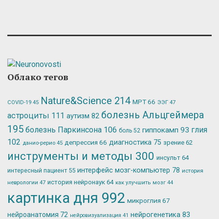
Облако тегов
Nature&Science
214
МРТ
66
ЭЭГ
47
COVID-19
45
болезнь Альцгеймера
астроциты
111
аутизм
82
195
болезнь Паркинсона
106
глия
гиппокамп
93
боль
52
102
депрессия
66
диагностика
75
зрение
62
данио-рерио
45
инструменты и методы
300
инсульт
64
интерфейс мозг-компьютер
78
интересный пациент
55
история
история нейронаук
64
неврологии
47
как улучшить мозг
44
картинка дня
992
микроглия
67
нейрогенетика
83
нейроанатомия
72
нейровизуализация
41