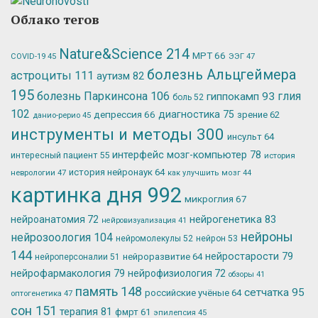
Облако тегов
Nature&Science
214
МРТ
66
ЭЭГ
47
COVID-19
45
болезнь Альцгеймера
астроциты
111
аутизм
82
195
болезнь Паркинсона
106
глия
гиппокамп
93
боль
52
102
депрессия
66
диагностика
75
зрение
62
данио-рерио
45
инструменты и методы
300
инсульт
64
интерфейс мозг-компьютер
78
интересный пациент
55
история
история нейронаук
64
неврологии
47
как улучшить мозг
44
картинка дня
992
микроглия
67
нейрогенетика
83
нейроанатомия
72
нейровизуализация
41
нейроны
нейрозоология
104
нейромолекулы
52
нейрон
53
144
нейростарости
79
нейроразвитие
64
нейроперсоналии
51
нейрофармакология
79
нейрофизиология
72
обзоры
41
память
148
сетчатка
95
российские учёные
64
оптогенетика
47
сон
151
терапия
81
фмрт
61
эпилепсия
45