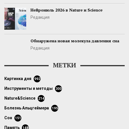
Нейроиюль 2026 в Nature и Science
Редакция
Обнаружена новая молекула давления сна
Редакция
МЕТКИ
картинка дня
992
инструменты и методы
300
Nature&Science
214
болезнь Альцгеймера
195
сон
151
память
148