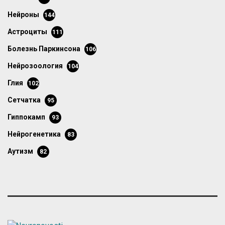
нейроны
144
астроциты
111
болезнь Паркинсона
106
нейрозоология
104
глия
102
сетчатка
95
гиппокамп
93
нейрогенетика
83
аутизм
82