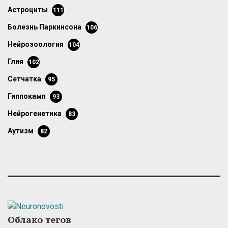
астроциты
111
болезнь Паркинсона
106
нейрозоология
104
глия
102
сетчатка
95
гиппокамп
93
нейрогенетика
83
аутизм
82
Облако тегов