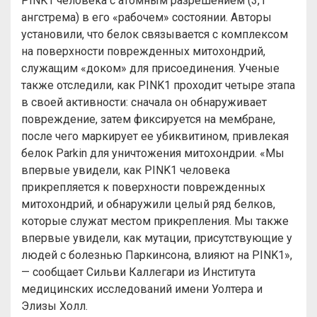
PINK1 человека с атомным разрешением (3,1
ангстрема) в его «рабочем» состоянии. Авторы
установили, что белок связывается с комплексом
на поверхности поврежденных митохондрий,
служащим «доком» для присоединения. Ученые
также отследили, как PINK1 проходит четыре этапа
в своей активности: сначала он обнаруживает
повреждение, затем фиксируется на мембране,
после чего маркирует ее убиквитином, привлекая
белок Parkin для уничтожения митохондрии. «Мы
впервые увидели, как PINK1 человека
прикрепляется к поверхности поврежденных
митохондрий, и обнаружили целый ряд белков,
которые служат местом прикрепления. Мы также
впервые увидели, как мутации, присутствующие у
людей с болезнью Паркинсона, влияют на PINK1»,
— сообщает Сильви Каллегари из Института
медицинских исследований имени Уолтера и
Элизы Холл.