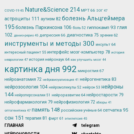
Nature&Science
214
МРТ
66
ЭЭГ
47
COVID-19
45
болезнь Альцгеймера
астроциты
111
аутизм
82
195
болезнь Паркинсона
106
глия
гиппокамп
93
боль
52
102
депрессия
66
диагностика
75
зрение
62
данио-рерио
45
инструменты и методы
300
инсульт
64
интерфейс мозг-компьютер
78
интересный пациент
55
история
история нейронаук
64
неврологии
47
как улучшить мозг
44
картинка дня
992
микроглия
67
нейрогенетика
83
нейроанатомия
72
нейровизуализация
41
нейроны
нейрозоология
104
нейромолекулы
52
нейрон
53
144
нейростарости
79
нейроразвитие
64
нейроперсоналии
51
нейрофармакология
79
нейрофизиология
72
обзоры
41
память
148
сетчатка
95
российские учёные
64
оптогенетика
47
сон
151
терапия
81
фмрт
61
эпилепсия
45
ГЛАВНАЯ
telegram
НЕЙРОНОВОСТИ
vkontakte