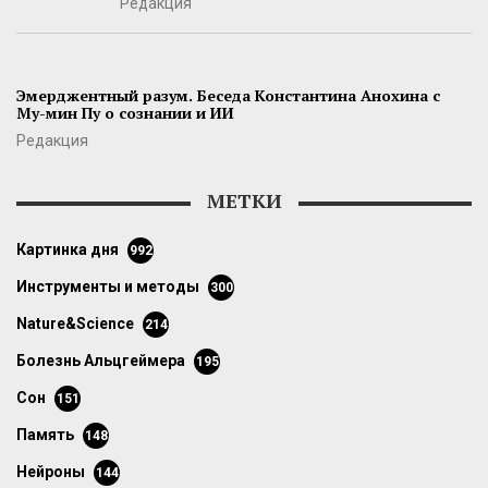
Редакция
Эмерджентный разум. Беседа Константина Анохина с
Му-мин Пу о сознании и ИИ
Редакция
МЕТКИ
картинка дня
992
инструменты и методы
300
Nature&Science
214
болезнь Альцгеймера
195
сон
151
память
148
нейроны
144