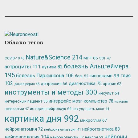
Облако тегов
Nature&Science
214
МРТ
66
ЭЭГ
47
COVID-19
45
болезнь Альцгеймера
астроциты
111
аутизм
82
195
болезнь Паркинсона
106
глия
гиппокамп
93
боль
52
102
депрессия
66
диагностика
75
зрение
62
данио-рерио
45
инструменты и методы
300
инсульт
64
интерфейс мозг-компьютер
78
интересный пациент
55
история
история нейронаук
64
неврологии
47
как улучшить мозг
44
картинка дня
992
микроглия
67
нейрогенетика
83
нейроанатомия
72
нейровизуализация
41
нейроны
нейрозоология
104
нейромолекулы
52
нейрон
53