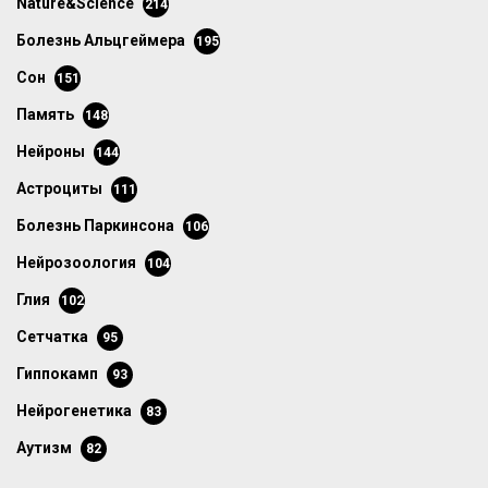
Nature&Science
214
болезнь Альцгеймера
195
сон
151
память
148
нейроны
144
астроциты
111
болезнь Паркинсона
106
нейрозоология
104
глия
102
сетчатка
95
гиппокамп
93
нейрогенетика
83
аутизм
82