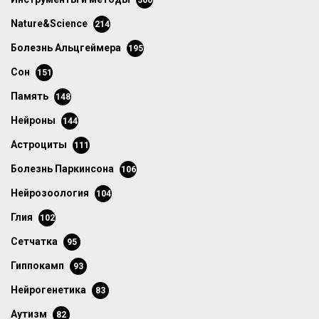
300
Nature&Science
214
болезнь Альцгеймера
195
сон
151
память
148
нейроны
144
астроциты
111
болезнь Паркинсона
106
нейрозоология
104
глия
102
сетчатка
95
гиппокамп
93
нейрогенетика
83
аутизм
82