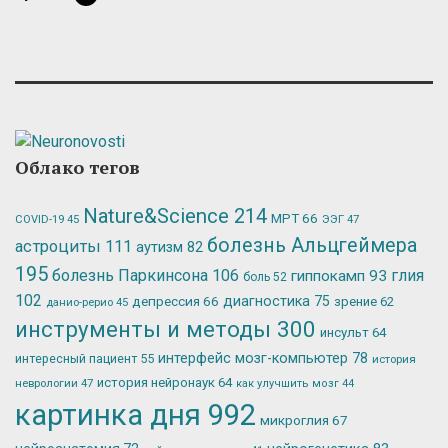
Облако тегов
Nature&Science
214
МРТ
66
ЭЭГ
47
COVID-19
45
болезнь Альцгеймера
астроциты
111
аутизм
82
195
болезнь Паркинсона
106
глия
гиппокамп
93
боль
52
102
депрессия
66
диагностика
75
зрение
62
данио-рерио
45
инструменты и методы
300
инсульт
64
интерфейс мозг-компьютер
78
интересный пациент
55
история
история нейронаук
64
неврологии
47
как улучшить мозг
44
картинка дня
992
микроглия
67