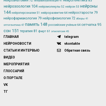
нейрогенетика
83
нейроанатомия
72
нейровизуализация
41
нейроны
нейрозоология
104
нейромолекулы
52
нейрон
53
144
нейростарости
79
нейроразвитие
64
нейроперсоналии
51
нейрофармакология
79
нейрофизиология
72
обзоры
41
память
148
сетчатка
95
российские учёные
64
оптогенетика
47
сон
151
терапия
81
фмрт
61
эпилепсия
45
ГЛАВНАЯ
telegram
НЕЙРОНОВОСТИ
vkontakte
СТАТЬИ И ИНТЕРВЬЮ
Обратная связь
ВИДЕО
МЕРОПРИЯТИЯ
ГЛОССАРИЙ
О ПОРТАЛЕ
VK
ТГ