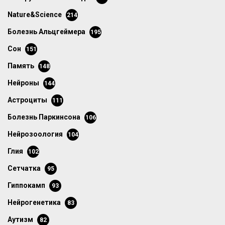
Nature&Science
214
болезнь Альцгеймера
195
сон
151
память
148
нейроны
144
астроциты
111
болезнь Паркинсона
106
нейрозоология
104
глия
102
сетчатка
95
гиппокамп
93
нейрогенетика
83
аутизм
82