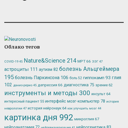
Облако тегов
Nature&Science
214
МРТ
66
ЭЭГ
47
COVID-19
45
болезнь Альцгеймера
астроциты
111
аутизм
82
195
болезнь Паркинсона
106
глия
гиппокамп
93
боль
52
102
депрессия
66
диагностика
75
зрение
62
данио-рерио
45
инструменты и методы
300
инсульт
64
интерфейс мозг-компьютер
78
интересный пациент
55
история
история нейронаук
64
неврологии
47
как улучшить мозг
44
картинка дня
992
микроглия
67
нейрогенетика
83
нейроанатомия
72
нейровизуализация
41