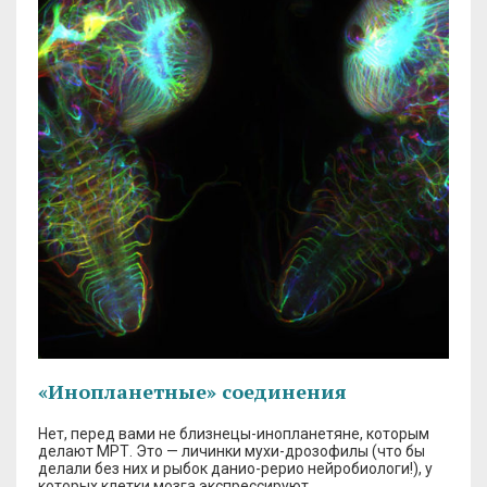
«Инопланетные» соединения
Нет, перед вами не близнецы-инопланетяне, которым
делают МРТ. Это — личинки мухи-дрозофилы (что бы
делали без них и рыбок данио-рерио нейробиологи!), у
которых клетки мозга экспрессируют…