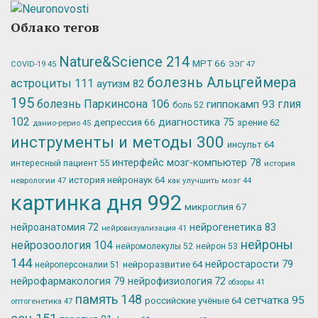
Облако тегов
Nature&Science
214
МРТ
66
ЭЭГ
47
COVID-19
45
болезнь Альцгеймера
астроциты
111
аутизм
82
195
болезнь Паркинсона
106
глия
гиппокамп
93
боль
52
102
депрессия
66
диагностика
75
зрение
62
данио-рерио
45
инструменты и методы
300
инсульт
64
интерфейс мозг-компьютер
78
интересный пациент
55
история
история нейронаук
64
неврологии
47
как улучшить мозг
44
картинка дня
992
микроглия
67
нейрогенетика
83
нейроанатомия
72
нейровизуализация
41
нейроны
нейрозоология
104
нейромолекулы
52
нейрон
53
144
нейростарости
79
нейроразвитие
64
нейроперсоналии
51
нейрофармакология
79
нейрофизиология
72
обзоры
41
память
148
сетчатка
95
российские учёные
64
оптогенетика
47