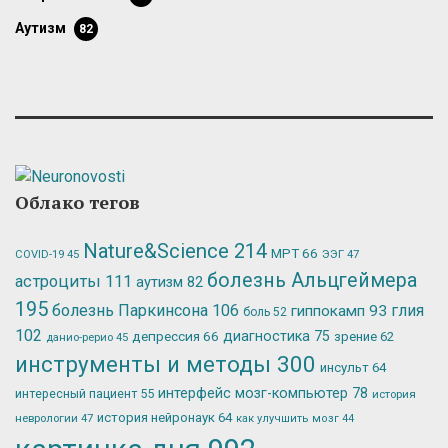
аутизм
82
Облако тегов
Nature&Science
214
МРТ
66
ЭЭГ
47
COVID-19
45
болезнь Альцгеймера
астроциты
111
аутизм
82
195
болезнь Паркинсона
106
глия
гиппокамп
93
боль
52
102
депрессия
66
диагностика
75
зрение
62
данио-рерио
45
инструменты и методы
300
инсульт
64
интерфейс мозг-компьютер
78
интересный пациент
55
история
история нейронаук
64
неврологии
47
как улучшить мозг
44