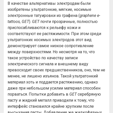
В качестве альтернативы электродам были
изобретены ультратонкие, мягкие, носимые
электронные татуировки из графена (
graphene
e-
tattoos, GET
).
GET
почти прозрачные, полностью
приспосабливаются к рельефу кожи и
соответствуют ее растяжимости. При этом среди
ультратонких носимых электродов этот вид
демонстрирует самое низкое сопротивление
между поверхностями. Но несмотря на то, что
такое устройство по качеству записи
электрического сигнала и внешнему виду
превосходит своих предшественников, оно, тем не
менее, не лишено изъянов. Такой ультратонкий
материал хоть и поддается растяжению, однако
даже при небольшом усилии материал способен
порваться. Попытки добавить в
GET
серебряную
пасту и жидкий металл приводили к тому, что
интерфейс становился крайне хрупким после
высыхания пасты. Добавление же жидкофазных