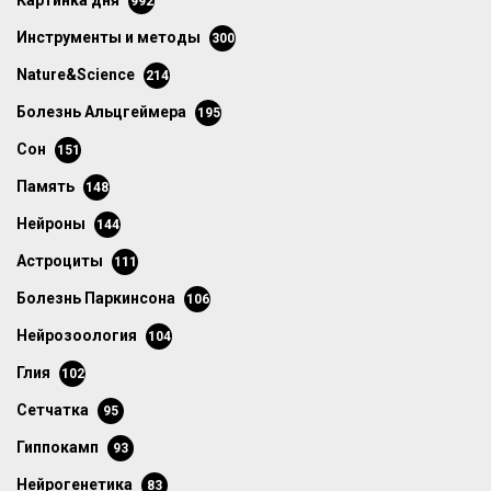
картинка дня
992
инструменты и методы
300
Nature&Science
214
болезнь Альцгеймера
195
сон
151
память
148
нейроны
144
астроциты
111
болезнь Паркинсона
106
нейрозоология
104
глия
102
сетчатка
95
гиппокамп
93
нейрогенетика
83