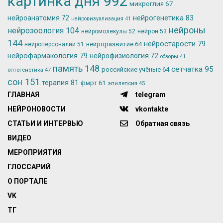
картинка дня
992
микроглия
67
нейрогенетика
83
нейроанатомия
72
нейровизуализация
41
нейроны
нейрозоология
104
нейромолекулы
52
нейрон
53
144
нейростарости
79
нейроразвитие
64
нейроперсоналии
51
нейрофармакология
79
нейрофизиология
72
обзоры
41
память
148
сетчатка
95
российские учёные
64
оптогенетика
47
сон
151
терапия
81
фмрт
61
эпилепсия
45
ГЛАВНАЯ
telegram
НЕЙРОНОВОСТИ
vkontakte
СТАТЬИ И ИНТЕРВЬЮ
Обратная связь
ВИДЕО
МЕРОПРИЯТИЯ
ГЛОССАРИЙ
О ПОРТАЛЕ
VK
ТГ