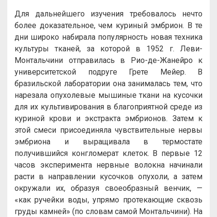
Для дальнейшего изучения требовалось нечто
более доказательное, чем куриный эмбрион. В те
дни широко набирала популярность новая техника
культуры тканей, за которой в 1952 г. Леви-
Монтальчини отправилась в Рио-де-Жанейро к
университетской подруге Грете Мейер. В
бразильской лаборатории она занималась тем, что
нарезала опухолевые мышиные ткани на кусочки
для их культивирования в благоприятной среде из
куриной крови и экстракта эмбрионов. Затем к
этой смеси присоединяла чувствительные нервы
эмбриона и выращивала в термостате
получившийся конгломерат клеток. В первые 12
часов эксперимента нервные волокна начинали
расти в направлении кусочков опухоли, а затем
окружали их, образуя своеобразный венчик, —
«как ручейки воды, упрямо протекающие сквозь
груды камней» (по словам самой Монтальчини). На