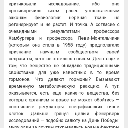
критиковали исследование, ибо оно
противоречило всем ранее установленным
законам физиологии: нервная ткань не
регенерирует и не растет. И точка. А согласие с
очевидными результатами профессора
Хамбургера и профессора Леви-Монтальчини
(которым она стала в 1958 году) предполагало
признание научным сообществом своей
неправоты, чего не хотелось совсем. Дело еще в
том, что вещество не обладало традиционными
свойствами для уже известных в то время
гормонов. Что делают гормоны? Вызывают
временную метаболическую реакцию. А тут,
оказывается, есть еще какие-то вещества, без
которых организм и вовсе не может обойтись —
постоянные регуляторы специфических типов
клеток. Дальше грянул целый фейерверк
исследований — подобно салюту на День Победы:
миру один за другим открывались новые факторы