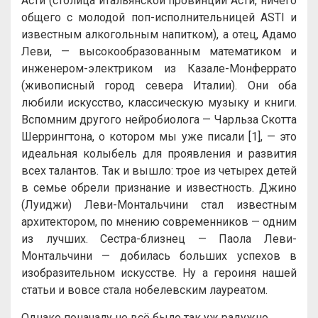
Асти (столица итальянской провинции Асти, ничего
общего с молодой поп-исполнительницей ASTI и
известным алкогольным напитком), а отец, Адамо
Леви, — высокообразованным математиком и
инженером-электриком из Казале-Монферрато
(живописный город севера Италии). Они оба
любили искусство, классическую музыку и книги.
Вспомним другого нейробиолога — Чарльза Скотта
Шеррингтона, о котором мы уже писали [1], — это
идеальная колыбель для проявления и развития
всех талантов. Так и вышло: трое из четырех детей
в семье обрели признание и известность. Джино
(Луиджи) Леви-Монтальчини стал известным
архитектором, по мнению современников — одним
из лучших. Сестра-близнец — Паола Леви-
Монтальчини — добилась больших успехов в
изобразительном искусстве. Ну а героиня нашей
статьи и вовсе стала нобелевским лауреатом.
Однако поначалу не всё было так уж радужно.