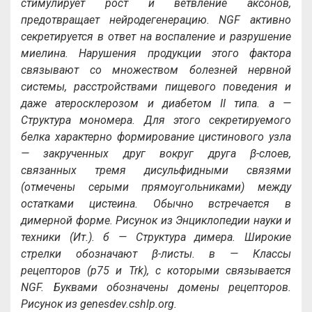
стимулирует рост и ветвление аксонов,
предотвращает нейродегенерацию. NGF активно
секретируется в ответ на воспаление и разрушение
миелина. Нарушения продукции этого фактора
связывают со множеством болезней нервной
системы, расстройствами пищевого поведения и
даже атеросклерозом и диабетом II типа. а —
Структура мономера. Для этого секретируемого
белка характерно формирование цистинового узла
— закрученных друг вокруг друга β-слоев,
связанных тремя дисульфидными связями
(отмечены серыми прямоугольниками) между
остатками цистеина. Обычно встречается в
димерной форме. Рисунок из Энциклопедии науки и
техники (Ит.). б — Структура димера. Широкие
стрелки обозначают β-листы. в — Классы
рецепторов (p75 и Trk), с которыми связывается
NGF. Буквами обозначены домены рецепторов.
Рисунок из genesdev.cshlp.org.