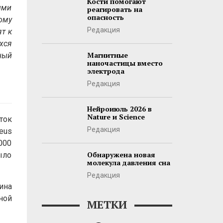
Кости помогают
ыми
реагировать на
опасность
ому
Редакция
т к
хся
Магнитные
ный
наночастицы вместо
электрода
Редакция
Нейроиюль 2026 в
Nature и Science
ток
Редакция
eus
000
Обнаружена новая
ыло
молекула давления сна
Редакция
ина
ной
МЕТКИ