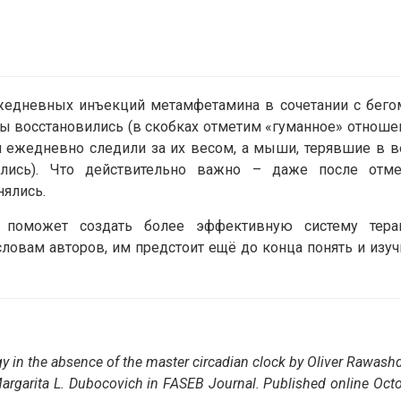
жедневных инъекций метамфетамина в сочетании с бего
ы восстановились (в скобках отметим «гуманное» отноше
 ежедневно следили за их весом, а мыши, терявшие в в
ались). Что действительно важно – даже после отм
ялись.
а поможет создать более эффективную систему тера
словам авторов, им предстоит ещё до конца понять и изуч
gy in the absence of the master circadian clock by Oliver Rawash
argarita L. Dubocovich in FASEB Journal. Published online Oct