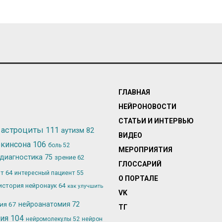
ГЛАВНАЯ
НЕЙРОНОВОСТИ
СТАТЬИ И ИНТЕРВЬЮ
астроциты
111
аутизм
82
ВИДЕО
ркинсона
106
боль
52
МЕРОПРИЯТИЯ
диагностика
75
зрение
62
ГЛОССАРИЙ
ьт
64
интересный пациент
55
О ПОРТАЛЕ
история нейронаук
64
как улучшить
VK
лия
67
нейроанатомия
72
ТГ
гия
104
нейромолекулы
52
нейрон