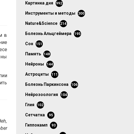
картинка дня
992
инструменты и методы
300
Nature&Science
214
болезнь Альцгеймера
195
м в
ние
сон
151
есе
память
148
ены
нейроны
144
астроциты
111
пии
ить
болезнь Паркинсона
106
нейрозоология
104
глия
102
сетчатка
95
deh,
гиппокамп
93
ober