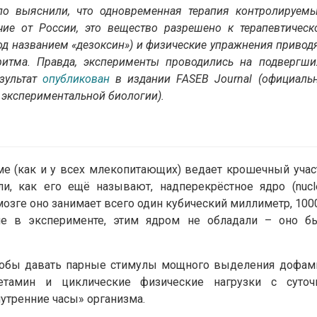
ло выяснили, что одновременная терапия контролируем
ие от России, это вещество разрешено к терапевтическ
од названием «дезоксин») и физические упражнения приводя
ритма. Правда, эксперименты проводились на подвергши
зультат
опубликован
в издании FASEB Journal (официаль
экспериментальной биологии).
 (как и у всех млекопитающих) ведает крошечный учас
ли, как его ещё называют, надперекрёстное ядро (nucl
 мозге оно занимает всего один кубический миллиметр, 100
е в эксперименте, этим ядром не обладали – оно б
чтобы давать парные стимулы мощного выделения дофам
етамин и циклические физические нагрузки с суточ
нутренние часы» организма.