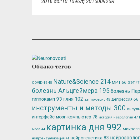
2016 doi:10.1096/fj.201600926R
Облако тегов
Nature&Science
214
МРТ
66
ЭЭГ
47
COVID-19
45
болезнь Альцгеймера
195
болезнь Па
глия
102
гиппокамп
93
депрессия
66
данио-рерио
45
инструменты и методы
300
инсул
интерфейс мозг-компьютер
78
история неврологии
47
картинка дня
992
микрог
мозг
44
нейрозооло
нейрогенетика
83
нейровизуализация
41