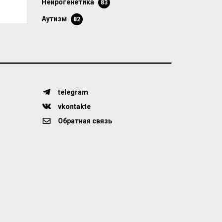
нейрогенетика
83
аутизм
82
telegram
vkontakte
Обратная связь