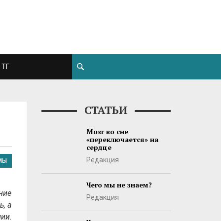
ТГ
СТАТЬИ
Мозг во сне
«переключается» на
сердце
Редакция
МЫ
Чего мы не знаем?
ние
Редакция
, а
ии.