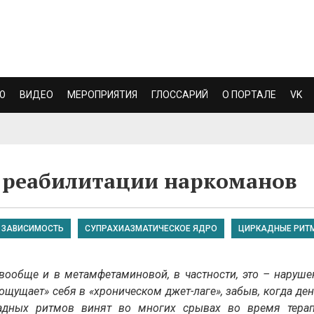
Ю
ВИДЕО
МЕРОПРИЯТИЯ
ГЛОССАРИЙ
О ПОРТАЛЕ
VK
в реабилитации наркоманов
ЗАВИСИМОСТЬ
СУПРАХИАЗМАТИЧЕСКОЕ ЯДРО
ЦИРКАДНЫЕ РИТ
ообще и в метамфетаминовой, в частности, это – наруше
щущает» себя в «хроническом джет-лаге», забыв, когда день
адных ритмов винят во многих срывах во время терап