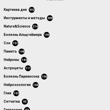
картинка дня
992
инструменты и методы
300
Nature&Science
214
болезнь Альцгеймера
195
сон
151
память
148
нейроны
144
астроциты
111
болезнь Паркинсона
106
нейрозоология
104
глия
102
сетчатка
95
гиппокамп