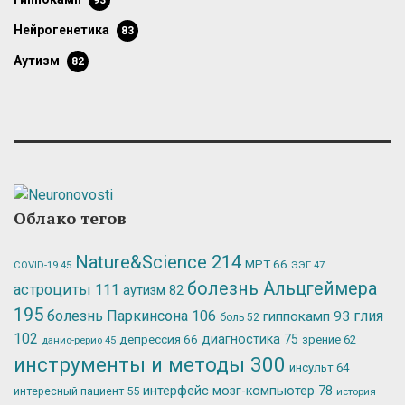
93
нейрогенетика
83
аутизм
82
Облако тегов
Nature&Science
214
МРТ
66
ЭЭГ
47
COVID-19
45
болезнь Альцгеймера
астроциты
111
аутизм
82
195
болезнь Паркинсона
106
глия
гиппокамп
93
боль
52
102
депрессия
66
диагностика
75
зрение
62
данио-рерио
45
инструменты и методы
300
инсульт
64
интерфейс мозг-компьютер
78
интересный пациент
55
история