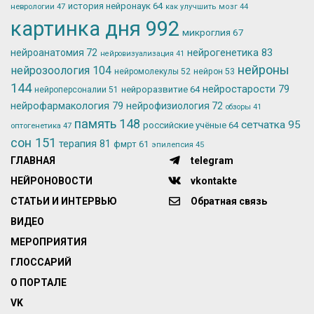
история нейронаук
64
неврологии
47
как улучшить мозг
44
картинка дня
992
микроглия
67
нейрогенетика
83
нейроанатомия
72
нейровизуализация
41
нейроны
нейрозоология
104
нейромолекулы
52
нейрон
53
144
нейростарости
79
нейроразвитие
64
нейроперсоналии
51
нейрофармакология
79
нейрофизиология
72
обзоры
41
память
148
сетчатка
95
российские учёные
64
оптогенетика
47
сон
151
терапия
81
фмрт
61
эпилепсия
45
ГЛАВНАЯ
telegram
НЕЙРОНОВОСТИ
vkontakte
СТАТЬИ И ИНТЕРВЬЮ
Обратная связь
ВИДЕО
МЕРОПРИЯТИЯ
ГЛОССАРИЙ
О ПОРТАЛЕ
VK