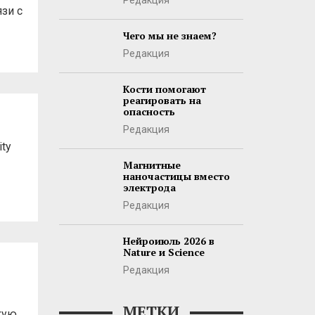
Редакция
зи с
Чего мы не знаем?
Редакция
Кости помогают
реагировать на
опасность
Редакция
ity
Магнитные
наночастицы вместо
электрода
Редакция
Нейроиюль 2026 в
Nature и Science
Редакция
МЕТКИ
кую