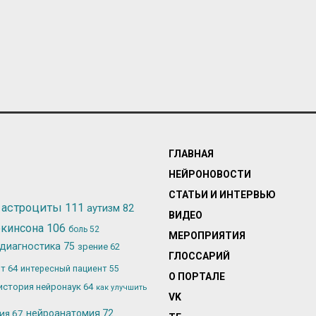
ГЛАВНАЯ
НЕЙРОНОВОСТИ
СТАТЬИ И ИНТЕРВЬЮ
астроциты
111
аутизм
82
ВИДЕО
ркинсона
106
боль
52
МЕРОПРИЯТИЯ
диагностика
75
зрение
62
ГЛОССАРИЙ
ьт
64
интересный пациент
55
О ПОРТАЛЕ
история нейронаук
64
как улучшить
VK
лия
67
нейроанатомия
72