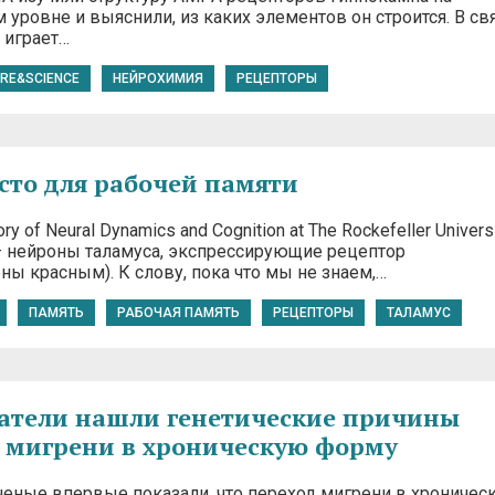
уровне и выяснили, из каких элементов он строится. В свя
 играет…
RE&SCIENCE
НЕЙРОХИМИЯ
РЕЦЕПТОРЫ
сто для рабочей памяти
ory of Neural Dynamics and Cognition at The Rockefeller Univers
 нейроны таламуса, экспрессирующие рецептор
ны красным). К слову, пока что мы не знаем,…
ПАМЯТЬ
РАБОЧАЯ ПАМЯТЬ
РЕЦЕПТОРЫ
ТАЛАМУС
атели нашли генетические причины
 мигрени в хроническую форму
ченые впервые показали, что переход мигрени в хроничес