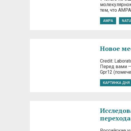
молекулярном 
тем, что AMPA
AMPA
NATU
Новое ме
Credit: Laborat
Перед вами —
Gpr12 (помече
КАРТИНКА ДНЯ
Исследов
перехода
Российские у