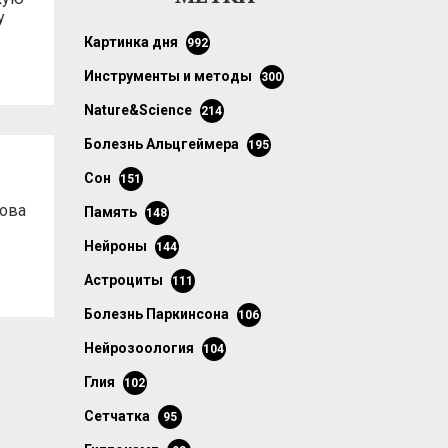
у
картинка дня
992
инструменты и методы
300
Nature&Science
214
болезнь Альцгеймера
195
сон
151
кова
память
148
нейроны
144
астроциты
111
болезнь Паркинсона
106
нейрозоология
104
глия
102
сетчатка
95