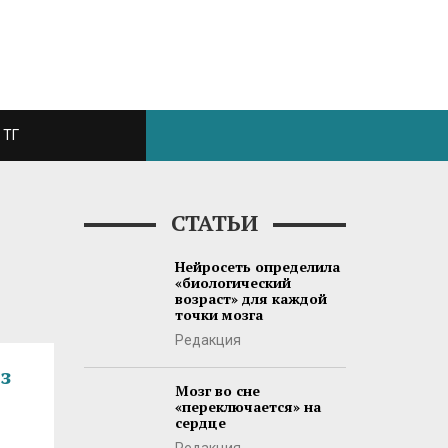
ТГ
СТАТЬИ
Нейросеть определила
«биологический
возраст» для каждой
точки мозга
Редакция
з
Мозг во сне
«переключается» на
сердце