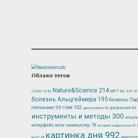
Облако тегов
Nature&Science
214
МРТ
66
ЭЭГ
47
COVID-19
45
болезнь Альцгеймера
195
болезнь Па
глия
102
гиппокамп
93
депрессия
66
данио-рерио
45
инструменты и методы
300
инсул
интерфейс мозг-компьютер
78
история неврологии
47
картинка дня
992
микрог
мозг
44