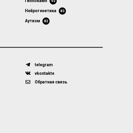
гиппокамп
93
нейрогенетика
83
аутизм
82
telegram
vkontakte
Обратная связь