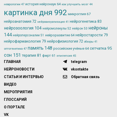
история нейронаук
64
неврологии
47
как улучшить мозг
44
картинка дня
992
микроглия
67
нейрогенетика
83
нейроанатомия
72
нейровизуализация
41
нейроны
нейрозоология
104
нейромолекулы
52
нейрон
53
144
нейростарости
79
нейроразвитие
64
нейроперсоналии
51
нейрофармакология
79
нейрофизиология
72
обзоры
41
память
148
сетчатка
95
российские учёные
64
оптогенетика
47
сон
151
терапия
81
фмрт
61
эпилепсия
45
ГЛАВНАЯ
telegram
НЕЙРОНОВОСТИ
vkontakte
СТАТЬИ И ИНТЕРВЬЮ
Обратная связь
ВИДЕО
МЕРОПРИЯТИЯ
ГЛОССАРИЙ
О ПОРТАЛЕ
VK