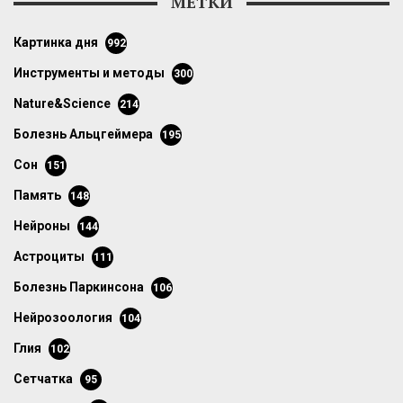
МЕТКИ
картинка дня
992
инструменты и методы
300
Nature&Science
214
болезнь Альцгеймера
195
сон
151
память
148
нейроны
144
астроциты
111
болезнь Паркинсона
106
нейрозоология
104
глия
102
сетчатка
95