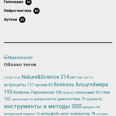
гиппокамп
93
нейрогенетика
83
аутизм
82
Облако тегов
Nature&Science
214
МРТ
66
ЭЭГ
47
COVID-19
45
болезнь Альцгеймера
астроциты
111
аутизм
82
195
болезнь Паркинсона
106
глия
гиппокамп
93
боль
52
102
депрессия
66
диагностика
75
зрение
62
данио-рерио
45
инструменты и методы
300
инсульт
64
интерфейс мозг-компьютер
78
интересный пациент
55
история