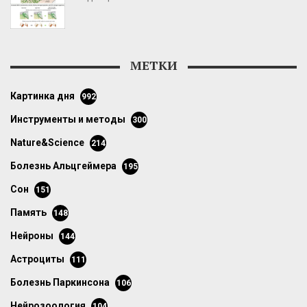
МЕТКИ
картинка дня
992
инструменты и методы
300
Nature&Science
214
болезнь Альцгеймера
195
сон
151
память
148
нейроны
144
астроциты
111
болезнь Паркинсона
106
нейрозоология
104