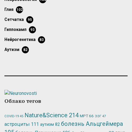
глия
102
сетчатка
95
гиппокамп
93
нейрогенетика
83
аутизм
82
Облако тегов
Nature&Science
214
МРТ
66
ЭЭГ
47
COVID-19
45
болезнь Альцгеймера
астроциты
111
аутизм
82