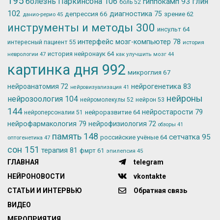
195
болезнь Паркинсона
106
глия
гиппокамп
93
боль
52
102
депрессия
66
диагностика
75
зрение
62
данио-рерио
45
инструменты и методы
300
инсульт
64
интерфейс мозг-компьютер
78
интересный пациент
55
история
история нейронаук
64
неврологии
47
как улучшить мозг
44
картинка дня
992
микроглия
67
нейрогенетика
83
нейроанатомия
72
нейровизуализация
41
нейроны
нейрозоология
104
нейромолекулы
52
нейрон
53
144
нейростарости
79
нейроразвитие
64
нейроперсоналии
51
нейрофармакология
79
нейрофизиология
72
обзоры
41
память
148
сетчатка
95
российские учёные
64
оптогенетика
47
сон
151
терапия
81
фмрт
61
эпилепсия
45
ГЛАВНАЯ
telegram
НЕЙРОНОВОСТИ
vkontakte
СТАТЬИ И ИНТЕРВЬЮ
Обратная связь
ВИДЕО
МЕРОПРИЯТИЯ