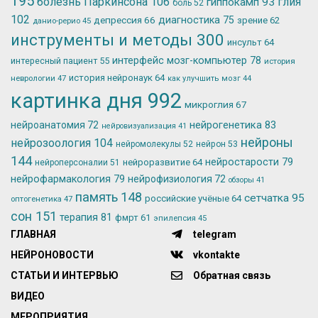
195
болезнь Паркинсона
106
глия
гиппокамп
93
боль
52
102
депрессия
66
диагностика
75
зрение
62
данио-рерио
45
инструменты и методы
300
инсульт
64
интерфейс мозг-компьютер
78
интересный пациент
55
история
история нейронаук
64
неврологии
47
как улучшить мозг
44
картинка дня
992
микроглия
67
нейрогенетика
83
нейроанатомия
72
нейровизуализация
41
нейроны
нейрозоология
104
нейромолекулы
52
нейрон
53
144
нейростарости
79
нейроразвитие
64
нейроперсоналии
51
нейрофармакология
79
нейрофизиология
72
обзоры
41
память
148
сетчатка
95
российские учёные
64
оптогенетика
47
сон
151
терапия
81
фмрт
61
эпилепсия
45
ГЛАВНАЯ
telegram
НЕЙРОНОВОСТИ
vkontakte
СТАТЬИ И ИНТЕРВЬЮ
Обратная связь
ВИДЕО
МЕРОПРИЯТИЯ