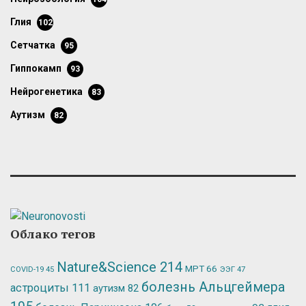
глия
102
сетчатка
95
гиппокамп
93
нейрогенетика
83
аутизм
82
Облако тегов
Nature&Science
214
МРТ
66
ЭЭГ
47
COVID-19
45
болезнь Альцгеймера
астроциты
111
аутизм
82