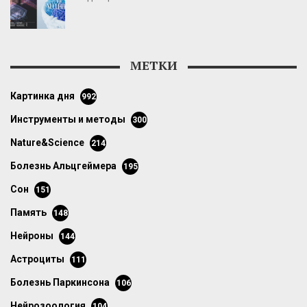
МЕТКИ
картинка дня
992
инструменты и методы
300
Nature&Science
214
болезнь Альцгеймера
195
сон
151
память
148
нейроны
144
астроциты
111
болезнь Паркинсона
106
нейрозоология
104