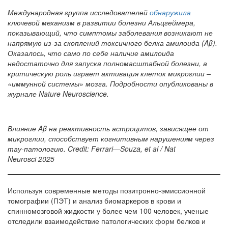
Международная группа исследователей
обнаружила
ключевой механизм в развитии болезни Альцгеймера,
показывающий, что симптомы заболевания возникают не
напрямую из-за скоплений токсичного белка амилоида (
Aβ
).
Оказалось, что само по себе наличие амилоида
недостаточно для запуска полномасштабной болезни, а
критическую роль играет активация клеток микроглии –
«иммунной системы» мозга. Подробности опубликованы в
журнале Nature Neuroscience.
Влияние
Aβ
на реактивность астроцитов, зависящее от
микроглии, способствует когнитивным нарушениям через
тау-патологию.
Credit
:
Ferrari
—
Souza
,
et
al
/
Nat
Neurosci
2025
Используя современные методы позитронно-эмиссионной
томографии (ПЭТ) и анализ биомаркеров в крови и
спинномозговой жидкости у более чем 100 человек, ученые
отследили взаимодействие патологических форм белков и