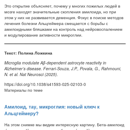
Это открытие объясняет, почему у многих пожилых людей в
мозге находят значительные скопления амилоида, но при
этом у них не развивается деменция. Фокус в поиске методов
лечения болезни Альцгеймера смещается с борьбы с
амилоидными бляшками на контроль над нейровоспалением
и модулирование активности микроглии.
Текст: Полина Ложкина
Microglia modulate Aβ-dependent astrocyte reactivity in
Alzheimer’s disease. Ferrari-Souza, J.P., Povala, G., Rahmouni,
N. et al. Nat Neurosci (2025).
https://doi.org/10.1038/s41593-025-02103-0
Материалы по теме
Амилоид, тау, микроглия: новый ключ к
Альцгеймеру?
На этом снимке мы видим интересную картину. Бета-амилоид