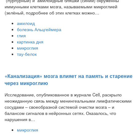
(пурпурный) и амилоидные бляшки (синий) окруженны
иммунными клетками мозга, называемыми микроглией
(зелёный, подробнее об этих клетках можно…
амилоид
болезнь Альцгеймера
глия
картинка дня
микроглия
тау-белок
«Канализация» мозга влияет на память и старение
через микроглию
Исследование, опубликованное в журнале Cell, раскрыло
неожиданную связь между менингеальными лимфатическими
сосудами – своеобразной системой очистки мозга – и
балансом сигналов в нейронных сетях. Оказалось, что
нарушения в…
микроглия