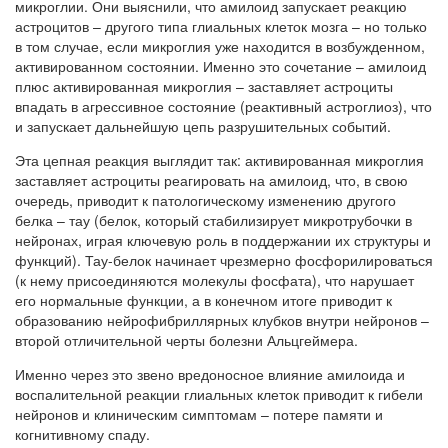
микроглии. Они выяснили, что амилоид запускает реакцию
астроцитов – другого типа глиальных клеток мозга – но только
в том случае, если микроглия уже находится в возбужденном,
активированном состоянии. Именно это сочетание – амилоид
плюс активированная микроглия – заставляет астроциты
впадать в агрессивное состояние (реактивный астроглиоз), что
и запускает дальнейшую цепь разрушительных событий.
Эта цепная реакция выглядит так: активированная микроглия
заставляет астроциты реагировать на амилоид, что, в свою
очередь, приводит к патологическому изменению другого
белка – тау (белок, который стабилизирует микротрубочки в
нейронах, играя ключевую роль в поддержании их структуры и
функций). Тау-белок начинает чрезмерно фосфорилироваться
(к нему присоединяются молекулы фосфата), что нарушает
его нормальные функции, а в конечном итоге приводит к
образованию нейрофибриллярных клубков внутри нейронов –
второй отличительной черты болезни Альцгеймера.
Именно через это звено вредоносное влияние амилоида и
воспалительной реакции глиальных клеток приводит к гибели
нейронов и клиническим симптомам – потере памяти и
когнитивному спаду.