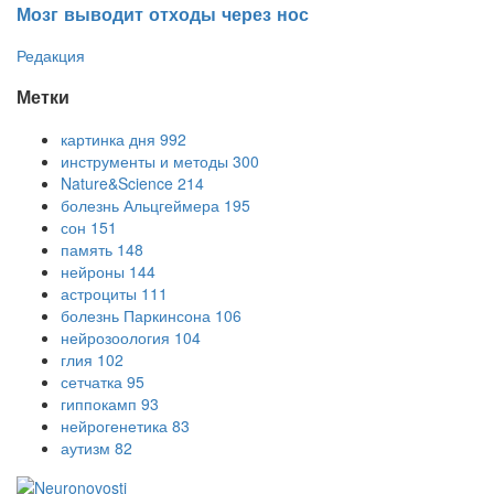
Мозг выводит отходы через нос
Редакция
Метки
картинка дня
992
инструменты и методы
300
Nature&Science
214
болезнь Альцгеймера
195
сон
151
память
148
нейроны
144
астроциты
111
болезнь Паркинсона
106
нейрозоология
104
глия
102
сетчатка
95
гиппокамп
93
нейрогенетика
83
аутизм
82