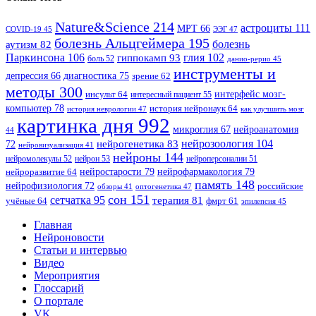
Nature&Science
214
астроциты
111
МРТ
66
COVID-19
45
ЭЭГ
47
болезнь Альцгеймера
195
болезнь
аутизм
82
Паркинсона
106
гиппокамп
93
глия
102
боль
52
данио-рерио
45
инструменты и
диагностика
75
депрессия
66
зрение
62
методы
300
интерфейс мозг-
инсульт
64
интересный пациент
55
компьютер
78
история нейронаук
64
история неврологии
47
как улучшить мозг
картинка дня
992
микроглия
67
нейроанатомия
44
нейрозоология
104
нейрогенетика
83
72
нейровизуализация
41
нейроны
144
нейромолекулы
52
нейрон
53
нейроперсоналии
51
нейростарости
79
нейрофармакология
79
нейроразвитие
64
память
148
нейрофизиология
72
российские
оптогенетика
47
обзоры
41
сон
151
сетчатка
95
терапия
81
учёные
64
фмрт
61
эпилепсия
45
Главная
Нейроновости
Статьи и интервью
Видео
Мероприятия
Глоссарий
О портале
VK