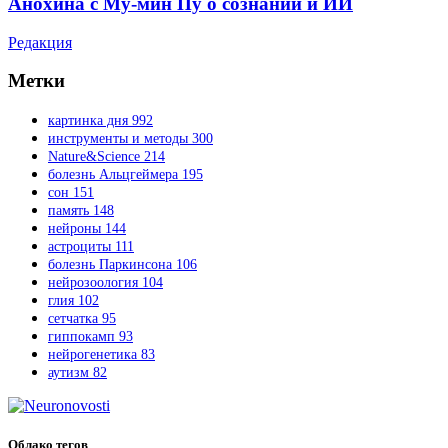
Анохина с Му-мин Пу о сознании и ИИ
Редакция
Метки
картинка дня
992
инструменты и методы
300
Nature&Science
214
болезнь Альцгеймера
195
сон
151
память
148
нейроны
144
астроциты
111
болезнь Паркинсона
106
нейрозоология
104
глия
102
сетчатка
95
гиппокамп
93
нейрогенетика
83
аутизм
82
Облако тегов