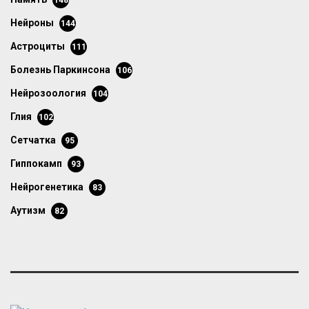
148
нейроны
144
астроциты
111
болезнь Паркинсона
106
нейрозоология
104
глия
102
сетчатка
95
гиппокамп
93
нейрогенетика
83
аутизм
82