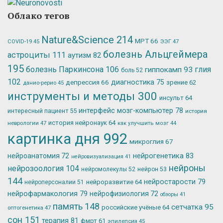
Облако тегов
Nature&Science
214
МРТ
66
ЭЭГ
47
COVID-19
45
болезнь Альцгеймера
астроциты
111
аутизм
82
195
болезнь Паркинсона
106
глия
гиппокамп
93
боль
52
102
депрессия
66
диагностика
75
зрение
62
данио-рерио
45
инструменты и методы
300
инсульт
64
интерфейс мозг-компьютер
78
интересный пациент
55
история
история нейронаук
64
неврологии
47
как улучшить мозг
44
картинка дня
992
микроглия
67
нейрогенетика
83
нейроанатомия
72
нейровизуализация
41
нейроны
нейрозоология
104
нейромолекулы
52
нейрон
53
144
нейростарости
79
нейроразвитие
64
нейроперсоналии
51
нейрофармакология
79
нейрофизиология
72
обзоры
41
память
148
сетчатка
95
российские учёные
64
оптогенетика
47
сон
151
терапия
81
фмрт
61
эпилепсия
45