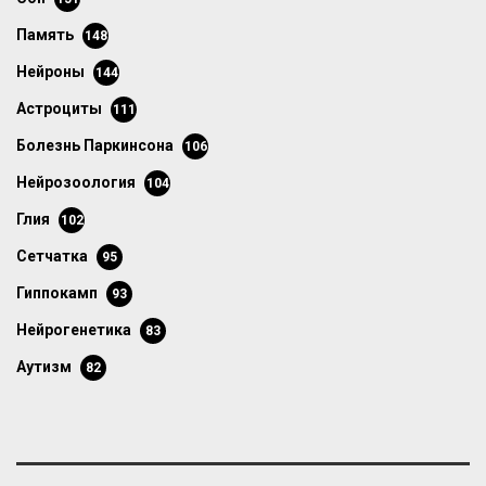
память
148
нейроны
144
астроциты
111
болезнь Паркинсона
106
нейрозоология
104
глия
102
сетчатка
95
гиппокамп
93
нейрогенетика
83
аутизм
82