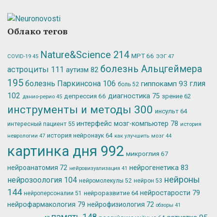
Облако тегов
Nature&Science
214
МРТ
66
ЭЭГ
47
COVID-19
45
болезнь Альцгеймера
астроциты
111
аутизм
82
195
болезнь Паркинсона
106
глия
гиппокамп
93
боль
52
102
депрессия
66
диагностика
75
зрение
62
данио-рерио
45
инструменты и методы
300
инсульт
64
интерфейс мозг-компьютер
78
интересный пациент
55
история
история нейронаук
64
неврологии
47
как улучшить мозг
44
картинка дня
992
микроглия
67
нейрогенетика
83
нейроанатомия
72
нейровизуализация
41
нейроны
нейрозоология
104
нейромолекулы
52
нейрон
53
144
нейростарости
79
нейроразвитие
64
нейроперсоналии
51
нейрофармакология
79
нейрофизиология
72
обзоры
41
память
148