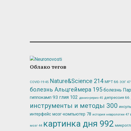
Облако тегов
Nature&Science
214
МРТ
66
ЭЭГ
47
COVID-19
45
болезнь Альцгеймера
195
болезнь Па
глия
102
гиппокамп
93
депрессия
66
данио-рерио
45
инструменты и методы
300
инсул
интерфейс мозг-компьютер
78
история неврологии
47
картинка дня
992
микрог
мозг
44