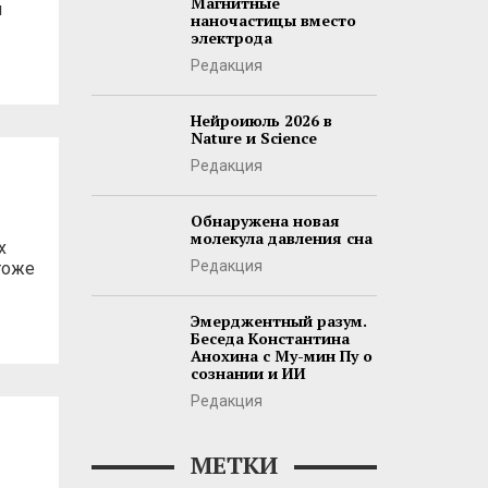
Магнитные
я
наночастицы вместо
электрода
Редакция
Нейроиюль 2026 в
Nature и Science
Редакция
Обнаружена новая
молекула давления сна
х
Редакция
тоже
Эмерджентный разум.
Беседа Константина
Анохина с Му-мин Пу о
сознании и ИИ
Редакция
МЕТКИ