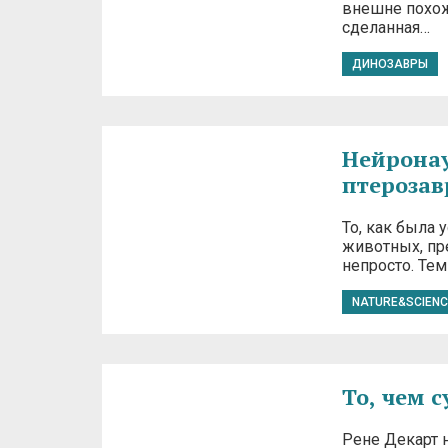
внешне похож
сделанная…
ДИНОЗАВРЫ
Нейронаук
птерозав
То, как была
животных, пре
непросто. Тем
NATURE&SCIENC
То, чем 
Рене Декарт 