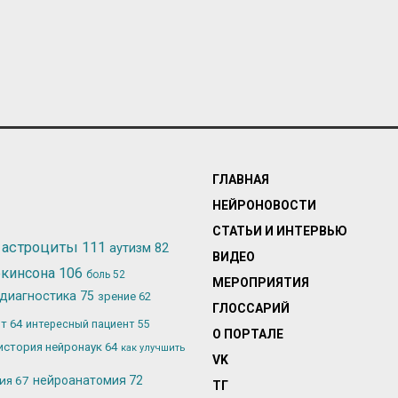
ГЛАВНАЯ
НЕЙРОНОВОСТИ
СТАТЬИ И ИНТЕРВЬЮ
астроциты
111
аутизм
82
ВИДЕО
ркинсона
106
боль
52
МЕРОПРИЯТИЯ
диагностика
75
зрение
62
ГЛОССАРИЙ
ьт
64
интересный пациент
55
О ПОРТАЛЕ
история нейронаук
64
как улучшить
VK
лия
67
нейроанатомия
72
ТГ