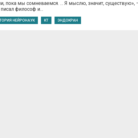
и, пока мы сомневаемся. … Я мыслю, значит, существую», 
 писал философ и…
ТОРИЯ НЕЙРОНАУК
КТ
ЭНДОКРАН