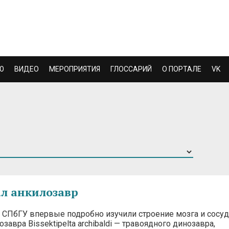
Ю
ВИДЕО
МЕРОПРИЯТИЯ
ГЛОССАРИЙ
О ПОРТАЛЕ
VK
л анкилозавр
 СПбГУ впервые подробно изучили строение мозга и сосу
завра Bissektipelta archibaldi — травоядного динозавра,