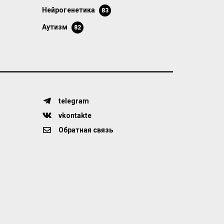
нейрогенетика
83
аутизм
82
telegram
vkontakte
Обратная связь