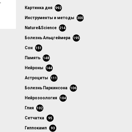
–
картинка дня
992
инструменты и методы
300
Nature&Science
214
болезнь Альцгеймера
195
сон
151
память
148
нейроны
144
астроциты
111
болезнь Паркинсона
106
нейрозоология
104
глия
102
сетчатка
95
гиппокамп
93