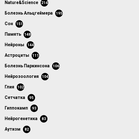
Nature&Science
214
болезнь Альцгеймера
195
сон
151
память
148
нейроны
144
астроциты
111
болезнь Паркинсона
106
нейрозоология
104
глия
102
сетчатка
95
гиппокамп
93
нейрогенетика
83
аутизм
82