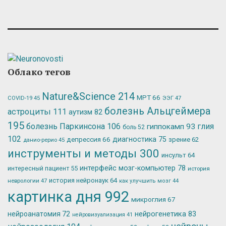
Облако тегов
Nature&Science
214
МРТ
66
ЭЭГ
47
COVID-19
45
болезнь Альцгеймера
астроциты
111
аутизм
82
195
болезнь Паркинсона
106
глия
гиппокамп
93
боль
52
102
депрессия
66
диагностика
75
зрение
62
данио-рерио
45
инструменты и методы
300
инсульт
64
интерфейс мозг-компьютер
78
интересный пациент
55
история
история нейронаук
64
неврологии
47
как улучшить мозг
44
картинка дня
992
микроглия
67
нейрогенетика
83
нейроанатомия
72
нейровизуализация
41