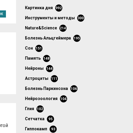
картинка дня
992
ОК
инструменты и методы
300
Nature&Science
214
болезнь Альцгеймера
195
сон
151
память
148
нейроны
144
астроциты
111
болезнь Паркинсона
106
нейрозоология
104
глия
102
сетчатка
95
этой
гиппокамп
93