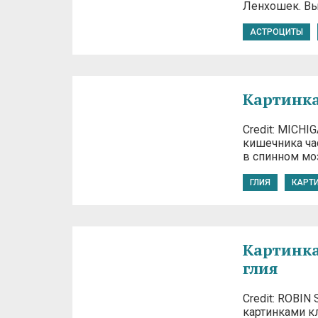
Ленхошек. Вы
АСТРОЦИТЫ
Картинка
Credit: MICHI
кишечника ча
в спинном моз
ГЛИЯ
КАРТ
Картинка
глия
Credit: ROBI
картинками к