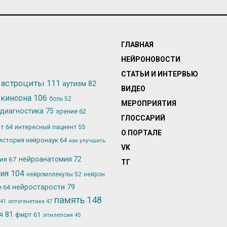
ГЛАВНАЯ
НЕЙРОНОВОСТИ
СТАТЬИ И ИНТЕРВЬЮ
астроциты
111
аутизм
82
ВИДЕО
ркинсона
106
боль
52
МЕРОПРИЯТИЯ
диагностика
75
зрение
62
ГЛОССАРИЙ
ьт
64
интересный пациент
55
О ПОРТАЛЕ
история нейронаук
64
как улучшить
VK
лия
67
нейроанатомия
72
ТГ
гия
104
нейромолекулы
52
нейрон
нейростарости
79
е
64
память
148
оптогенетика
47
41
ия
81
фмрт
61
эпилепсия
45