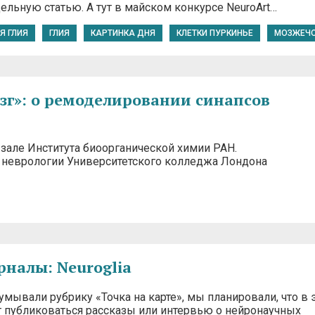
ельную статью. А тут в майском конкурсе NeuroArt…
Я ГЛИЯ
ГЛИЯ
КАРТИНКА ДНЯ
КЛЕТКИ ПУРКИНЬЕ
МОЗЖЕЧ
г»: о ремоделировании синапсов
 зале Института биоорганической химии РАН.
 неврологии Университетского колледжа Лондона
налы: Neuroglia
мывали рубрику «Точка на карте», мы планировали, что в 
т публиковаться рассказы или интервью о нейронаучных