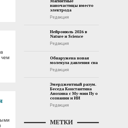
Магнитные
наночастицы вместо
электрода
Редакция
Нейроиюль 2026 в
Nature и Science
Редакция
ма
 чем
Обнаружена новая
молекула давления сна
Редакция
Эмерджентный разум.
Беседа Константина
Анохина с Му-мин Пу о
сознании и ИИ
я
Редакция
выми
МЕТКИ
ы