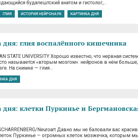
дающийся будапештский анатом и гистолог,…
ГЛИЯ
ИСТОРИЯ НЕЙРОНАУК
КАРТИНКА ДНЯ
 дня: глия воспалённого кишечника
GAN STATE UNIVERSITY Хорошо известно, что нервная систе
сто называется «вторым мозгом»: нейронов в нём больше,
ге. На снимке — глия…
ИНКА ДНЯ
 дня: клетки Пуркинье и Бергмановска
N SCHARRENBERG/Neuroart Давно мы не баловали вас краси
леток Пуркинье — огромных клеток мозжечка, которым м