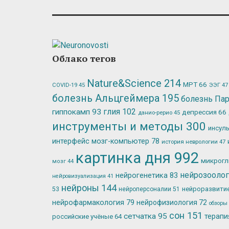
Облако тегов
Nature&Science
214
МРТ
66
ЭЭГ
47
COVID-19
45
болезнь Альцгеймера
195
болезнь Па
глия
102
гиппокамп
93
депрессия
66
данио-рерио
45
инструменты и методы
300
инсул
интерфейс мозг-компьютер
78
история неврологии
47
картинка дня
992
микрог
мозг
44
нейрозооло
нейрогенетика
83
нейровизуализация
41
нейроны
144
нейроразвити
53
нейроперсоналии
51
нейрофармакология
79
нейрофизиология
72
обзоры
сон
151
сетчатка
95
терап
российские учёные
64