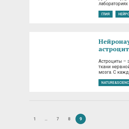
лабораториях
ГЛИЯ
НЕЙР
Нейронаук
астроцит
Астроциты – 
ткани нервной
мозга. С каж
NATURE&SCIENC
1
…
7
8
9