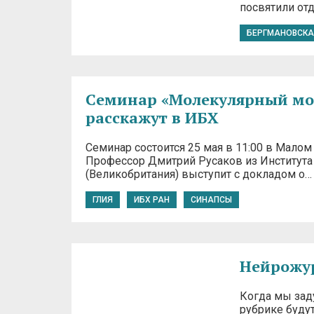
посвятили отд
БЕРГМАНОВСКА
Семинар «Молекулярный моз
расскажут в ИБХ
Семинар состоится 25 мая в 11:00 в Малом
Профессор Дмитрий Русаков из Института
(Великобритания) выступит с докладом о…
ГЛИЯ
ИБХ РАН
СИНАПСЫ
Нейрожур
Когда мы заду
рубрике буду