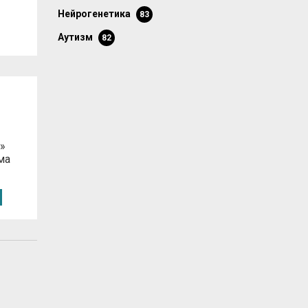
нейрогенетика
83
аутизм
82
»
ма