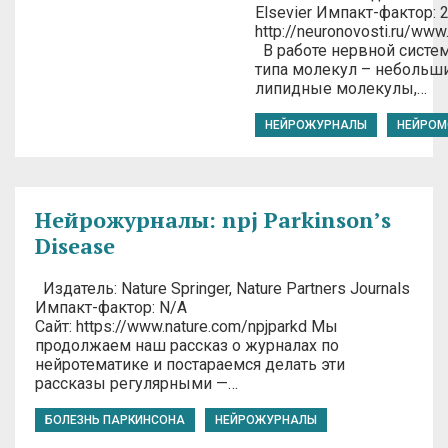
Elsevier Импакт-фактор: 2
http://neuronovosti.ru/www
В работе нервной систе
типа молекул – небольш
липидные молекулы,…
НЕЙРОЖУРНАЛЫ
НЕЙРОМ
Нейрожурналы: npj Parkinson’s
Disease
Издатель: Nature Springer, Nature Partners Journals
Импакт-фактор: N/A
Сайт: https://www.nature.com/npjparkd Мы
продолжаем наш рассказ о журналах по
нейротематике и постараемся делать эти
рассказы регулярными —…
БОЛЕЗНЬ ПАРКИНСОНА
НЕЙРОЖУРНАЛЫ