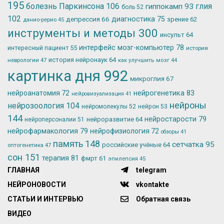
195
болезнь Паркинсона
106
глия
гиппокамп
93
боль
52
102
депрессия
66
диагностика
75
зрение
62
данио-рерио
45
инструменты и методы
300
инсульт
64
интерфейс мозг-компьютер
78
интересный пациент
55
история
история нейронаук
64
неврологии
47
как улучшить мозг
44
картинка дня
992
микроглия
67
нейрогенетика
83
нейроанатомия
72
нейровизуализация
41
нейроны
нейрозоология
104
нейромолекулы
52
нейрон
53
144
нейростарости
79
нейроразвитие
64
нейроперсоналии
51
нейрофармакология
79
нейрофизиология
72
обзоры
41
память
148
сетчатка
95
российские учёные
64
оптогенетика
47
сон
151
терапия
81
фмрт
61
эпилепсия
45
ГЛАВНАЯ
telegram
НЕЙРОНОВОСТИ
vkontakte
СТАТЬИ И ИНТЕРВЬЮ
Обратная связь
ВИДЕО