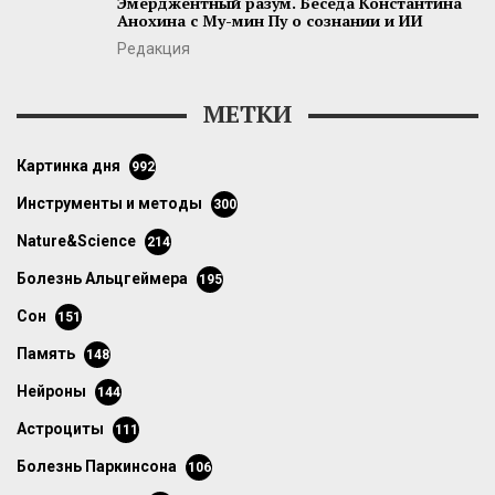
Эмерджентный разум. Беседа Константина
Анохина с Му-мин Пу о сознании и ИИ
Редакция
МЕТКИ
картинка дня
992
инструменты и методы
300
Nature&Science
214
болезнь Альцгеймера
195
сон
151
память
148
нейроны
144
астроциты
111
болезнь Паркинсона
106