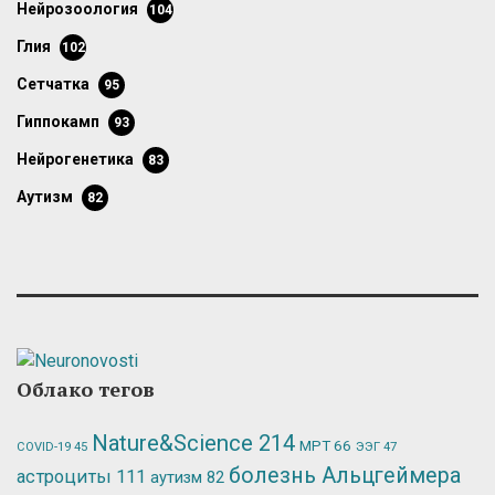
нейрозоология
104
глия
102
сетчатка
95
гиппокамп
93
нейрогенетика
83
аутизм
82
Облако тегов
Nature&Science
214
МРТ
66
ЭЭГ
47
COVID-19
45
болезнь Альцгеймера
астроциты
111
аутизм
82