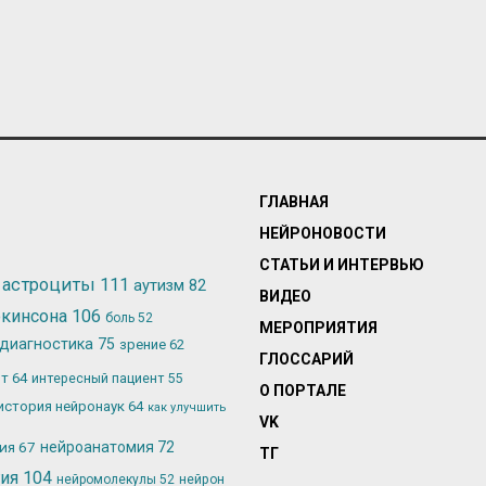
ГЛАВНАЯ
НЕЙРОНОВОСТИ
СТАТЬИ И ИНТЕРВЬЮ
астроциты
111
аутизм
82
ВИДЕО
ркинсона
106
боль
52
МЕРОПРИЯТИЯ
диагностика
75
зрение
62
ГЛОССАРИЙ
ьт
64
интересный пациент
55
О ПОРТАЛЕ
история нейронаук
64
как улучшить
VK
лия
67
нейроанатомия
72
ТГ
гия
104
нейромолекулы
52
нейрон