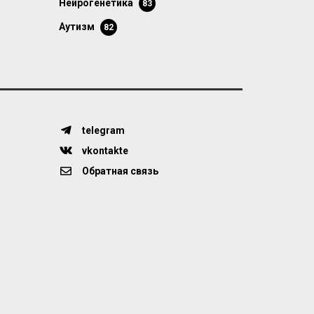
нейрогенетика
83
аутизм
82
telegram
vkontakte
Обратная связь