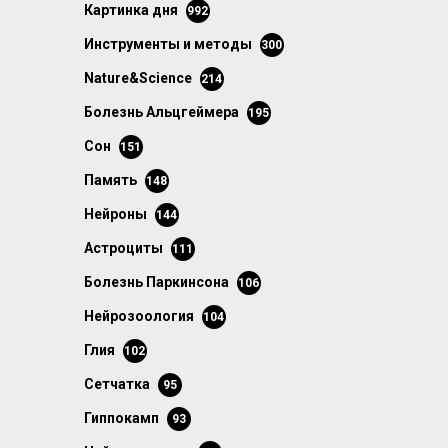
картинка дня
992
инструменты и методы
300
Nature&Science
214
болезнь Альцгеймера
195
сон
151
память
148
нейроны
144
астроциты
111
болезнь Паркинсона
106
нейрозоология
104
глия
102
сетчатка
95
гиппокамп
93