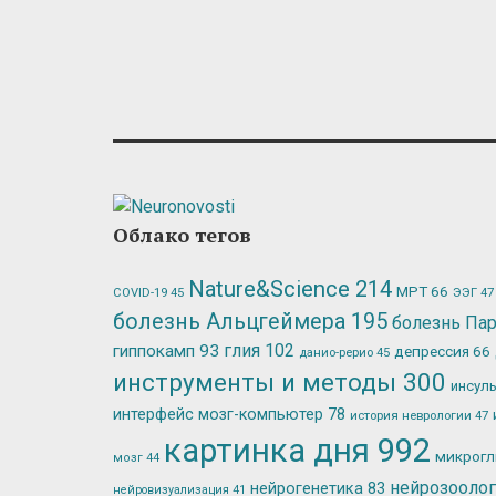
Облако тегов
Nature&Science
214
МРТ
66
ЭЭГ
47
COVID-19
45
болезнь Альцгеймера
195
болезнь Па
глия
102
гиппокамп
93
депрессия
66
данио-рерио
45
инструменты и методы
300
инсул
интерфейс мозг-компьютер
78
история неврологии
47
картинка дня
992
микрог
мозг
44
нейрозооло
нейрогенетика
83
нейровизуализация
41