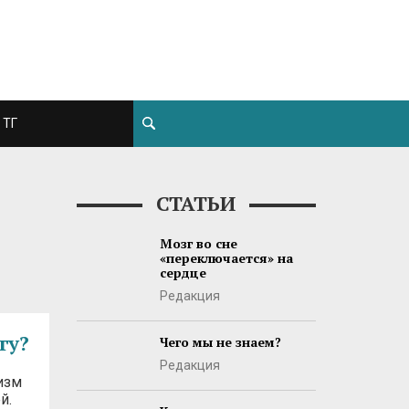
ТГ
СТАТЬИ
Мозг во сне
«переключается» на
сердце
Редакция
гу?
Чего мы не знаем?
Редакция
изм
й.