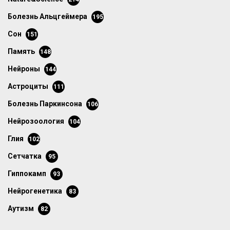
болезнь Альцгеймера
195
сон
151
память
148
нейроны
144
астроциты
111
болезнь Паркинсона
106
нейрозоология
104
глия
102
сетчатка
95
гиппокамп
93
нейрогенетика
83
аутизм
82