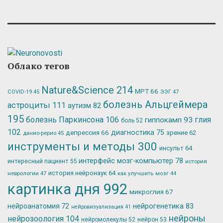
Облако тегов
Nature&Science
214
МРТ
66
ЭЭГ
47
COVID-19
45
болезнь Альцгеймера
астроциты
111
аутизм
82
195
болезнь Паркинсона
106
глия
гиппокамп
93
боль
52
102
депрессия
66
диагностика
75
зрение
62
данио-рерио
45
инструменты и методы
300
инсульт
64
интерфейс мозг-компьютер
78
интересный пациент
55
история
история нейронаук
64
неврологии
47
как улучшить мозг
44
картинка дня
992
микроглия
67
нейрогенетика
83
нейроанатомия
72
нейровизуализация
41
нейроны
нейрозоология
104
нейромолекулы
52
нейрон
53